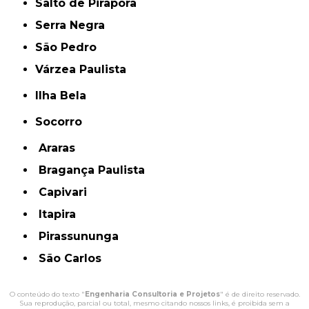
Salto de Pirapora
Serra Negra
São Pedro
Várzea Paulista
Ilha Bela
Socorro
Araras
Bragança Paulista
Capivari
Itapira
Pirassununga
São Carlos
O conteúdo do texto "
Engenharia Consultoria e Projetos
" é de direito reservado.
Sua reprodução, parcial ou total, mesmo citando nossos links, é proibida sem a