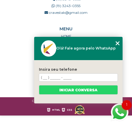
(19) 3243-0355
cravestak@gmail.com
MENU
HOME
QUEM SOMOS
Olá! Fale agora pelo WhatsApp
PORTFÓLIO
DÚVIDAS FREQUENTES
CONTATO
Insira seu telefone
CATEGORIAS
MAPA DO SITE
INICIAR CONVERSA
Copyright © Cravestak. (Lei 9610 de 19/02/1998)
1
HTML
CSS