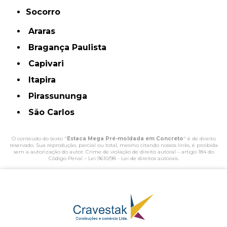
Socorro
Araras
Bragança Paulista
Capivari
Itapira
Pirassununga
São Carlos
O conteúdo do texto "
Estaca Mega Pré-moldada em Concreto
" é de direito
reservado. Sua reprodução, parcial ou total, mesmo citando nossos links, é proibida
sem a autorização do autor. Crime de violação de direito autoral – artigo 184 do
Código Penal –
Lei 9610/98 - Lei de direitos autorais
.