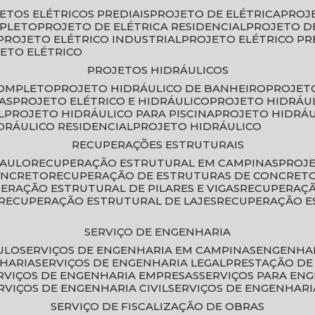
JETOS ELÉTRICOS PREDIAIS
PROJETO DE ELÉTRICA
PROJ
MPLETO
PROJETO DE ELÉTRICA RESIDENCIAL
PROJETO D
PROJETO ELÉTRICO INDUSTRIAL
PROJETO ELÉTRICO PR
JETO ELÉTRICO
PROJETOS HIDRÁULICOS
COMPLETO
PROJETO HIDRÁULICO DE BANHEIRO
PROJET
AS
PROJETO ELÉTRICO E HIDRÁULICO
PROJETO HIDRÁU
L
PROJETO HIDRÁULICO PARA PISCINA
PROJETO HIDRÁ
IDRÁULICO RESIDENCIAL
PROJETO HIDRÁULICO
RECUPERAÇÕES ESTRUTURAIS
PAULO
RECUPERAÇÃO ESTRUTURAL EM CAMPINAS
PROJ
ONCRETO
RECUPERAÇÃO DE ESTRUTURAS DE CONCRE
PERAÇÃO ESTRUTURAL DE PILARES E VIGAS
RECUPERAÇ
RECUPERAÇÃO ESTRUTURAL DE LAJES
RECUPERAÇÃO E
SERVIÇO DE ENGENHARIA
ULO
SERVIÇOS DE ENGENHARIA EM CAMPINAS
ENGENHA
NHARIA
SERVIÇOS DE ENGENHARIA LEGAL
PRESTAÇÃO DE
ERVIÇOS DE ENGENHARIA EMPRESAS
SERVIÇOS PARA EN
ERVIÇOS DE ENGENHARIA CIVIL
SERVIÇOS DE ENGENHARI
SERVIÇO DE FISCALIZAÇÃO DE OBRAS