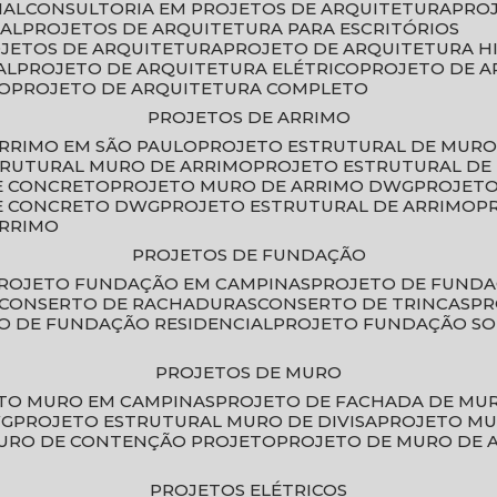
IAL
CONSULTORIA EM PROJETOS DE ARQUITETURA
PRO
IAL
PROJETOS DE ARQUITETURA PARA ESCRITÓRIOS
OJETOS DE ARQUITETURA
PROJETO DE ARQUITETURA H
AL
PROJETO DE ARQUITETURA ELÉTRICO
PROJETO DE 
VO
PROJETO DE ARQUITETURA COMPLETO
PROJETOS DE ARRIMO
ARRIMO EM SÃO PAULO
PROJETO ESTRUTURAL DE MURO
TRUTURAL MURO DE ARRIMO
PROJETO ESTRUTURAL D
E CONCRETO
PROJETO MURO DE ARRIMO DWG
PROJET
DE CONCRETO DWG
PROJETO ESTRUTURAL DE ARRIMO
ARRIMO
PROJETOS DE FUNDAÇÃO
PROJETO FUNDAÇÃO EM CAMPINAS
PROJETO DE FUND
CONSERTO DE RACHADURAS
CONSERTO DE TRINCAS
P
TO DE FUNDAÇÃO RESIDENCIAL
PROJETO FUNDAÇÃO S
PROJETOS DE MURO
ETO MURO EM CAMPINAS
PROJETO DE FACHADA DE MU
WG
PROJETO ESTRUTURAL MURO DE DIVISA
PROJETO M
MURO DE CONTENÇÃO PROJETO
PROJETO DE MURO DE 
PROJETOS ELÉTRICOS