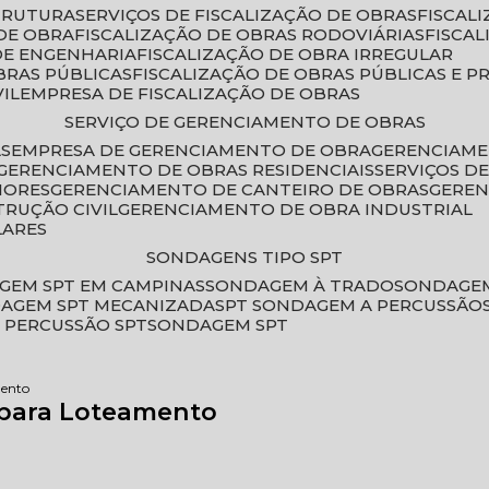
STRUTURA
SERVIÇOS DE FISCALIZAÇÃO DE OBRAS
FISCA
DE OBRA
FISCALIZAÇÃO DE OBRAS RODOVIÁRIAS
FISCA
 DE ENGENHARIA
FISCALIZAÇÃO DE OBRA IRREGULAR
BRAS PÚBLICAS
FISCALIZAÇÃO DE OBRAS PÚBLICAS E P
VIL
EMPRESA DE FISCALIZAÇÃO DE OBRAS
SERVIÇO DE GERENCIAMENTO DE OBRAS
AS
EMPRESA DE GERENCIAMENTO DE OBRA
GERENCIAM
GERENCIAMENTO DE OBRAS RESIDENCIAIS
SERVIÇOS 
IORES
GERENCIAMENTO DE CANTEIRO DE OBRAS
GERE
TRUÇÃO CIVIL
GERENCIAMENTO DE OBRA INDUSTRIAL
LARES
SONDAGENS TIPO SPT
GEM SPT EM CAMPINAS
SONDAGEM À TRADO
SONDAGEM
DAGEM SPT MECANIZADA
SPT SONDAGEM A PERCUSSÃO
 PERCUSSÃO SPT
SONDAGEM SPT
mento
 para Loteamento