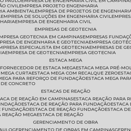
ÃO PAULO
EMPRESA DE ENGENHARIA CIVIL EM CAMPINA
O CIVIL
EMPRESA PROJETO ENGENHARIA
RIA AMBIENTAL
EMPRESA DE PROJETOS DE ENGENHARIA
L
EMPRESA DE SOLUÇÕES EM ENGENHARIA CIVIL
EMPRE
NHARIA
EMPRESA DE ENGENHARIA CIVIL
EMPRESAS DE GEOTECNIA
EMPRESA GEOTECNIA EM CAMPINAS
EMPRESAS FUNDAÇ
MPRESA DE ENGENHARIA E GEOTECNIA
EMPRESA GEOTÉ
EMPRESA ESPECIALISTA EM GEOTECNIA
EMPRESAS DE G
IA
EMPRESA DE GEOTECNIA
EMPRESA GEOTECNIA
ESTACA MEGA
O
FORNECEDOR DE ESTACA MEGA
ESTACA MEGA PRÉ-M
A MEGA CURTA
ESTACA MEGA COM RECALQUE ZERO
EST
 MEGA PARA REFORÇO DE FUNDAÇÃO
ESTACA MEGA PAR
A DE CONCRETO
ESTACAS DE REAÇÃO
STACA DE REAÇÃO EM CAMPINAS
ESTACA REAÇÃO PARA 
FUNDAÇÃO
ESTACA DE REAÇÃO PARA FUNDAÇÃO
ESTACA
DE FUNDAÇÃO
ESTACA DE REAÇÃO FUNDAÇÃO
ESTACA D
A REAÇÃO MEGA
ESTACA DE REAÇÃO
GERENCIAMENTO DE OBRA
PAULO
GERENCIAMENTO DE OBRAS EM CAMPINAS
GERE