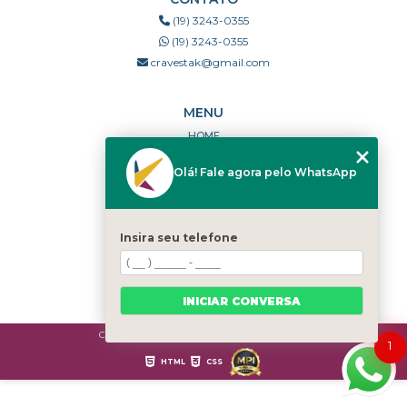
(19) 3243-0355
(19) 3243-0355
cravestak@gmail.com
MENU
HOME
QUEM SOMOS
Olá! Fale agora pelo WhatsApp
PORTFÓLIO
DÚVIDAS FREQUENTES
CONTATO
Insira seu telefone
CATEGORIAS
MAPA DO SITE
INICIAR CONVERSA
Copyright © Cravestak. (Lei 9610 de 19/02/1998)
1
HTML
CSS