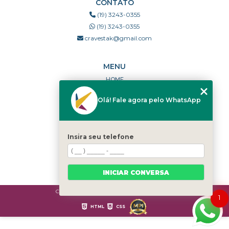
CONTATO
(19) 3243-0355
(19) 3243-0355
cravestak@gmail.com
MENU
HOME
QUEM SOMOS
Olá! Fale agora pelo WhatsApp
PORTFÓLIO
DÚVIDAS FREQUENTES
CONTATO
Insira seu telefone
CATEGORIAS
MAPA DO SITE
INICIAR CONVERSA
Copyright © Cravestak. (Lei 9610 de 19/02/1998)
1
HTML
CSS