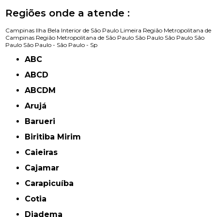
Regiões onde a atende :
Campinas
Ilha Bela
Interior de São Paulo
Limeira
Região Metropolitana de
Campinas
Região Metropolitana de São Paulo
São Paulo
São Paulo
São
Paulo
São Paulo -
São Paulo - Sp
ABC
ABCD
ABCDM
Arujá
Barueri
Biritiba Mirim
Caieiras
Cajamar
Carapicuíba
Cotia
Diadema