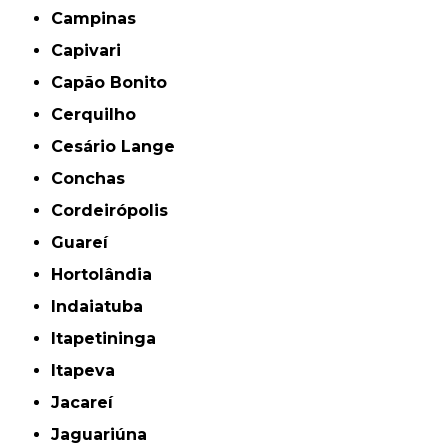
Campinas
Capivari
Capão Bonito
Cerquilho
Cesário Lange
Conchas
Cordeirópolis
Guareí
Hortolândia
Indaiatuba
Itapetininga
Itapeva
Jacareí
Jaguariúna