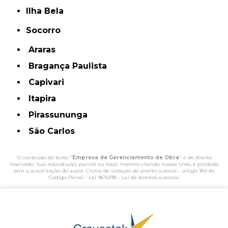
Ilha Bela
Socorro
Araras
Bragança Paulista
Capivari
Itapira
Pirassununga
São Carlos
O conteúdo do texto "
Empresa de Gerenciamento de Obra
" é de direito
reservado. Sua reprodução, parcial ou total, mesmo citando nossos links, é proibida
sem a autorização do autor. Crime de violação de direito autoral – artigo 184 do
Código Penal –
Lei 9610/98 - Lei de direitos autorais
.