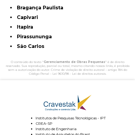
Bragança Paulista
Capivari
Itapira
Pirassununga
São Carlos
O conteúdo do texto "
Gerenciamento de Obras Pequenas
" é de direito
reservado. Sua reprodução, parcial ou total, mesmo citando nossos links, é proibida
sem a autorização do autor. Crime de violação de direito autoral – artigo 184 do
Código Penal –
Lei 9610/98 - Lei de direitos autorais
.
Institutos de Pesquisas Técnológicas - IPT
CREA-SP
Instituto de Engenharia
Instituto de Arquitetos do Brasil