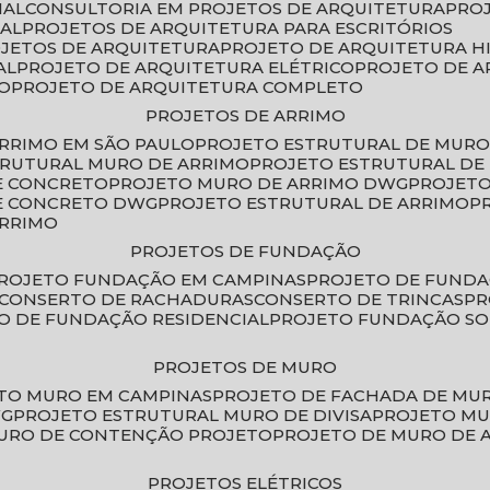
IAL
CONSULTORIA EM PROJETOS DE ARQUITETURA
PRO
IAL
PROJETOS DE ARQUITETURA PARA ESCRITÓRIOS
OJETOS DE ARQUITETURA
PROJETO DE ARQUITETURA H
AL
PROJETO DE ARQUITETURA ELÉTRICO
PROJETO DE 
VO
PROJETO DE ARQUITETURA COMPLETO
PROJETOS DE ARRIMO
ARRIMO EM SÃO PAULO
PROJETO ESTRUTURAL DE MURO
TRUTURAL MURO DE ARRIMO
PROJETO ESTRUTURAL D
E CONCRETO
PROJETO MURO DE ARRIMO DWG
PROJET
DE CONCRETO DWG
PROJETO ESTRUTURAL DE ARRIMO
ARRIMO
PROJETOS DE FUNDAÇÃO
PROJETO FUNDAÇÃO EM CAMPINAS
PROJETO DE FUND
CONSERTO DE RACHADURAS
CONSERTO DE TRINCAS
P
TO DE FUNDAÇÃO RESIDENCIAL
PROJETO FUNDAÇÃO S
PROJETOS DE MURO
ETO MURO EM CAMPINAS
PROJETO DE FACHADA DE MU
WG
PROJETO ESTRUTURAL MURO DE DIVISA
PROJETO M
MURO DE CONTENÇÃO PROJETO
PROJETO DE MURO DE 
PROJETOS ELÉTRICOS