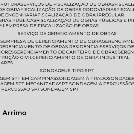
STRUTURA
SERVIÇOS DE FISCALIZAÇÃO DE OBRAS
FISCA
DE OBRA
FISCALIZAÇÃO DE OBRAS RODOVIÁRIAS
FISCA
 DE ENGENHARIA
FISCALIZAÇÃO DE OBRA IRREGULAR
BRAS PÚBLICAS
FISCALIZAÇÃO DE OBRAS PÚBLICAS E P
VIL
EMPRESA DE FISCALIZAÇÃO DE OBRAS
SERVIÇO DE GERENCIAMENTO DE OBRAS
AS
EMPRESA DE GERENCIAMENTO DE OBRA
GERENCIAM
GERENCIAMENTO DE OBRAS RESIDENCIAIS
SERVIÇOS 
IORES
GERENCIAMENTO DE CANTEIRO DE OBRAS
GERE
TRUÇÃO CIVIL
GERENCIAMENTO DE OBRA INDUSTRIAL
LARES
SONDAGENS TIPO SPT
GEM SPT EM CAMPINAS
SONDAGEM À TRADO
SONDAGEM
DAGEM SPT MECANIZADA
SPT SONDAGEM A PERCUSSÃO
 PERCUSSÃO SPT
SONDAGEM SPT
e Arrimo