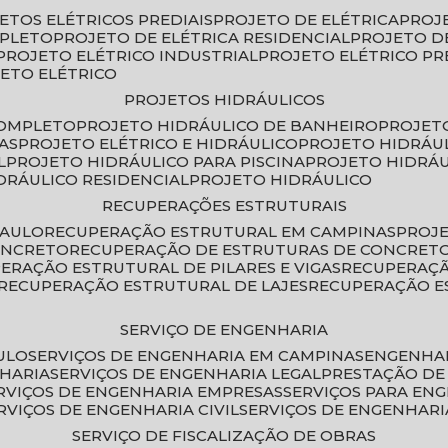
JETOS ELÉTRICOS PREDIAIS
PROJETO DE ELÉTRICA
PROJ
MPLETO
PROJETO DE ELÉTRICA RESIDENCIAL
PROJETO D
PROJETO ELÉTRICO INDUSTRIAL
PROJETO ELÉTRICO PR
JETO ELÉTRICO
PROJETOS HIDRÁULICOS
COMPLETO
PROJETO HIDRÁULICO DE BANHEIRO
PROJET
AS
PROJETO ELÉTRICO E HIDRÁULICO
PROJETO HIDRÁU
L
PROJETO HIDRÁULICO PARA PISCINA
PROJETO HIDRÁ
IDRÁULICO RESIDENCIAL
PROJETO HIDRÁULICO
RECUPERAÇÕES ESTRUTURAIS
PAULO
RECUPERAÇÃO ESTRUTURAL EM CAMPINAS
PROJ
ONCRETO
RECUPERAÇÃO DE ESTRUTURAS DE CONCRE
PERAÇÃO ESTRUTURAL DE PILARES E VIGAS
RECUPERAÇ
RECUPERAÇÃO ESTRUTURAL DE LAJES
RECUPERAÇÃO E
SERVIÇO DE ENGENHARIA
ULO
SERVIÇOS DE ENGENHARIA EM CAMPINAS
ENGENHA
NHARIA
SERVIÇOS DE ENGENHARIA LEGAL
PRESTAÇÃO DE
ERVIÇOS DE ENGENHARIA EMPRESAS
SERVIÇOS PARA EN
ERVIÇOS DE ENGENHARIA CIVIL
SERVIÇOS DE ENGENHARI
SERVIÇO DE FISCALIZAÇÃO DE OBRAS