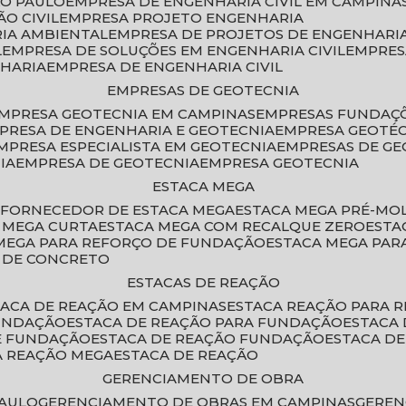
ÃO PAULO
EMPRESA DE ENGENHARIA CIVIL EM CAMPINA
O CIVIL
EMPRESA PROJETO ENGENHARIA
RIA AMBIENTAL
EMPRESA DE PROJETOS DE ENGENHARIA
L
EMPRESA DE SOLUÇÕES EM ENGENHARIA CIVIL
EMPRE
NHARIA
EMPRESA DE ENGENHARIA CIVIL
EMPRESAS DE GEOTECNIA
EMPRESA GEOTECNIA EM CAMPINAS
EMPRESAS FUNDAÇ
MPRESA DE ENGENHARIA E GEOTECNIA
EMPRESA GEOTÉ
EMPRESA ESPECIALISTA EM GEOTECNIA
EMPRESAS DE G
IA
EMPRESA DE GEOTECNIA
EMPRESA GEOTECNIA
ESTACA MEGA
O
FORNECEDOR DE ESTACA MEGA
ESTACA MEGA PRÉ-M
A MEGA CURTA
ESTACA MEGA COM RECALQUE ZERO
EST
 MEGA PARA REFORÇO DE FUNDAÇÃO
ESTACA MEGA PAR
A DE CONCRETO
ESTACAS DE REAÇÃO
STACA DE REAÇÃO EM CAMPINAS
ESTACA REAÇÃO PARA 
FUNDAÇÃO
ESTACA DE REAÇÃO PARA FUNDAÇÃO
ESTACA
DE FUNDAÇÃO
ESTACA DE REAÇÃO FUNDAÇÃO
ESTACA D
A REAÇÃO MEGA
ESTACA DE REAÇÃO
GERENCIAMENTO DE OBRA
PAULO
GERENCIAMENTO DE OBRAS EM CAMPINAS
GERE