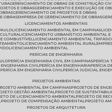
TURA
GERENCIAMENTO DE OBRAS DE CONSTRUÇÃO CIV
ROJETOS E OBRAS
GERENCIAMENTO E EXECUÇÃO DE OB
 OBRAS
GERENCIAMENTO DE PROJETOS E OBRAS
E OBRAS
EMPRESA DE GERENCIAMENTO DE OBRAS
GE
LICENCIAMENTOS AMBIENTAIS
PAULO
LICENCIAMENTO AMBIENTAL EM CAMPINAS
LIC
ICULTURA
LICENCIAMENTO URBANÍSTICO AMBIENTAL E
DE COMBUSTÍVEL
LICENCIAMENTO AMBIENTAL TRIFÁSI
OTEAMENTO
LICENCIAMENTO AMBIENTAL RURAL
EMPRE
PIDO
LICENCIAMENTO AMBIENTAL
PERÍCIAS DE ENGENHARIA
AULO
PERÍCIA ENGENHARIA CIVIL EM CAMPINAS
PERÍCIA
A ENGENHARIA CIVIL
PERÍCIA EM ENGENHARIA
PERÍCIA 
L
PERÍCIA EM ENGENHARIA CIVIL
PERÍCIA JUDICIAL ENGE
PROJETOS AMBIENTAIS
PROJETO AMBIENTAL EM CAMPINAS
PROJETOS DE ENG
ROJETO GESTÃO AMBIENTAL
PROJETO DE SUSTENTABIL
JETO DE LICENCIAMENTO AMBIENTAL
PROJETO DE RE
L
PROJETO DE COMPENSAÇÃO AMBIENTAL
PROJETO A
PROJETOS DE ARQUITETURA