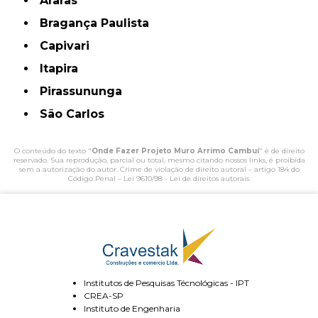
Araras
Bragança Paulista
Capivari
Itapira
Pirassununga
São Carlos
O conteúdo do texto "
Onde Fazer Projeto Muro Arrimo Cambuí
" é de direito
reservado. Sua reprodução, parcial ou total, mesmo citando nossos links, é proibida
sem a autorização do autor. Crime de violação de direito autoral – artigo 184 do
Código Penal –
Lei 9610/98 - Lei de direitos autorais
.
Institutos de Pesquisas Técnológicas - IPT
CREA-SP
Instituto de Engenharia