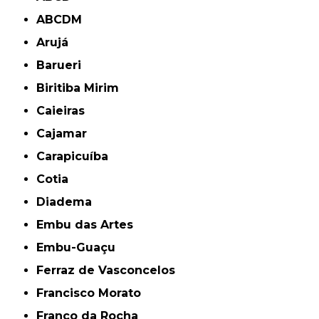
ABCDM
Arujá
Barueri
Biritiba Mirim
Caieiras
Cajamar
Carapicuíba
Cotia
Diadema
Embu das Artes
Embu-Guaçu
Ferraz de Vasconcelos
Francisco Morato
Franco da Rocha