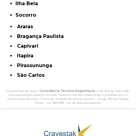
Ilha Bela
Socorro
Araras
Bragança Paulista
Capivari
Itapira
Pirassununga
São Carlos
O conteúdo do texto "
Consultoria Técnica Engenharia
" é de direito reservado.
Sua reprodução, parcial ou total, mesmo citando nossos links, é proibida sem a
autorização do autor. Crime de violação de direito autoral – artigo 184 do Código
Penal –
Lei 9610/98 - Lei de direitos autorais
.