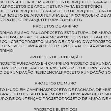
IAL
CONSULTORIA EM PROJETOS DE ARQUITETURA
PRO
IAL
PROJETOS DE ARQUITETURA PARA ESCRITÓRIOS
OJETOS DE ARQUITETURA
PROJETO DE ARQUITETURA H
AL
PROJETO DE ARQUITETURA ELÉTRICO
PROJETO DE 
VO
PROJETO DE ARQUITETURA COMPLETO
PROJETOS DE ARRIMO
ARRIMO EM SÃO PAULO
PROJETO ESTRUTURAL DE MURO
TRUTURAL MURO DE ARRIMO
PROJETO ESTRUTURAL D
E CONCRETO
PROJETO MURO DE ARRIMO DWG
PROJET
DE CONCRETO DWG
PROJETO ESTRUTURAL DE ARRIMO
ARRIMO
PROJETOS DE FUNDAÇÃO
PROJETO FUNDAÇÃO EM CAMPINAS
PROJETO DE FUND
CONSERTO DE RACHADURAS
CONSERTO DE TRINCAS
P
TO DE FUNDAÇÃO RESIDENCIAL
PROJETO FUNDAÇÃO S
PROJETOS DE MURO
ETO MURO EM CAMPINAS
PROJETO DE FACHADA DE MU
WG
PROJETO ESTRUTURAL MURO DE DIVISA
PROJETO M
MURO DE CONTENÇÃO PROJETO
PROJETO DE MURO DE 
PROJETOS ELÉTRICOS