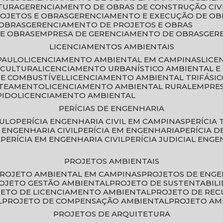
TURA
GERENCIAMENTO DE OBRAS DE CONSTRUÇÃO CIV
ROJETOS E OBRAS
GERENCIAMENTO E EXECUÇÃO DE OB
 OBRAS
GERENCIAMENTO DE PROJETOS E OBRAS
E OBRAS
EMPRESA DE GERENCIAMENTO DE OBRAS
GE
LICENCIAMENTOS AMBIENTAIS
PAULO
LICENCIAMENTO AMBIENTAL EM CAMPINAS
LIC
ICULTURA
LICENCIAMENTO URBANÍSTICO AMBIENTAL E
DE COMBUSTÍVEL
LICENCIAMENTO AMBIENTAL TRIFÁSI
OTEAMENTO
LICENCIAMENTO AMBIENTAL RURAL
EMPRE
PIDO
LICENCIAMENTO AMBIENTAL
PERÍCIAS DE ENGENHARIA
AULO
PERÍCIA ENGENHARIA CIVIL EM CAMPINAS
PERÍCIA
A ENGENHARIA CIVIL
PERÍCIA EM ENGENHARIA
PERÍCIA 
L
PERÍCIA EM ENGENHARIA CIVIL
PERÍCIA JUDICIAL ENGE
PROJETOS AMBIENTAIS
PROJETO AMBIENTAL EM CAMPINAS
PROJETOS DE ENG
ROJETO GESTÃO AMBIENTAL
PROJETO DE SUSTENTABIL
JETO DE LICENCIAMENTO AMBIENTAL
PROJETO DE RE
L
PROJETO DE COMPENSAÇÃO AMBIENTAL
PROJETO A
PROJETOS DE ARQUITETURA