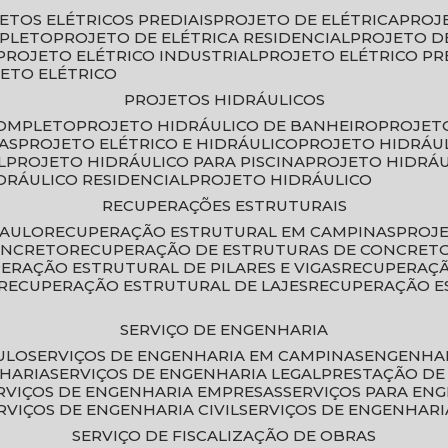
JETOS ELÉTRICOS PREDIAIS
PROJETO DE ELÉTRICA
PROJ
MPLETO
PROJETO DE ELÉTRICA RESIDENCIAL
PROJETO D
PROJETO ELÉTRICO INDUSTRIAL
PROJETO ELÉTRICO PR
JETO ELÉTRICO
PROJETOS HIDRÁULICOS
COMPLETO
PROJETO HIDRÁULICO DE BANHEIRO
PROJET
AS
PROJETO ELÉTRICO E HIDRÁULICO
PROJETO HIDRÁU
L
PROJETO HIDRÁULICO PARA PISCINA
PROJETO HIDRÁ
IDRÁULICO RESIDENCIAL
PROJETO HIDRÁULICO
RECUPERAÇÕES ESTRUTURAIS
PAULO
RECUPERAÇÃO ESTRUTURAL EM CAMPINAS
PROJ
ONCRETO
RECUPERAÇÃO DE ESTRUTURAS DE CONCRE
PERAÇÃO ESTRUTURAL DE PILARES E VIGAS
RECUPERAÇ
RECUPERAÇÃO ESTRUTURAL DE LAJES
RECUPERAÇÃO E
SERVIÇO DE ENGENHARIA
ULO
SERVIÇOS DE ENGENHARIA EM CAMPINAS
ENGENHA
NHARIA
SERVIÇOS DE ENGENHARIA LEGAL
PRESTAÇÃO DE
ERVIÇOS DE ENGENHARIA EMPRESAS
SERVIÇOS PARA EN
ERVIÇOS DE ENGENHARIA CIVIL
SERVIÇOS DE ENGENHARI
SERVIÇO DE FISCALIZAÇÃO DE OBRAS