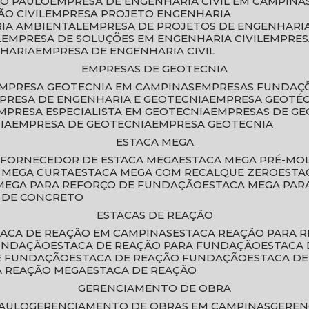
ÃO PAULO
EMPRESA DE ENGENHARIA CIVIL EM CAMPINA
O CIVIL
EMPRESA PROJETO ENGENHARIA
RIA AMBIENTAL
EMPRESA DE PROJETOS DE ENGENHARIA
L
EMPRESA DE SOLUÇÕES EM ENGENHARIA CIVIL
EMPRE
NHARIA
EMPRESA DE ENGENHARIA CIVIL
EMPRESAS DE GEOTECNIA
EMPRESA GEOTECNIA EM CAMPINAS
EMPRESAS FUNDAÇ
MPRESA DE ENGENHARIA E GEOTECNIA
EMPRESA GEOTÉ
EMPRESA ESPECIALISTA EM GEOTECNIA
EMPRESAS DE G
IA
EMPRESA DE GEOTECNIA
EMPRESA GEOTECNIA
ESTACA MEGA
O
FORNECEDOR DE ESTACA MEGA
ESTACA MEGA PRÉ-M
A MEGA CURTA
ESTACA MEGA COM RECALQUE ZERO
EST
 MEGA PARA REFORÇO DE FUNDAÇÃO
ESTACA MEGA PAR
A DE CONCRETO
ESTACAS DE REAÇÃO
STACA DE REAÇÃO EM CAMPINAS
ESTACA REAÇÃO PARA 
FUNDAÇÃO
ESTACA DE REAÇÃO PARA FUNDAÇÃO
ESTACA
DE FUNDAÇÃO
ESTACA DE REAÇÃO FUNDAÇÃO
ESTACA D
A REAÇÃO MEGA
ESTACA DE REAÇÃO
GERENCIAMENTO DE OBRA
PAULO
GERENCIAMENTO DE OBRAS EM CAMPINAS
GERE