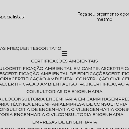
Faça seu orçamento ago
ecialistas!
mesmo
DAS FREQUENTES
CONTATO
CERTIFICAÇÕES AMBIENTAIS
AULO
CERTIFICAÇÃO AMBIENTAL EM CAMPINAS
CERTIFI
ES
CERTIFICAÇÃO AMBIENTAL DE EDIFICAÇÕES
CERTIF
TORIA
CERTIFICAÇÃO AMBIENTAL CONSTRUÇÃO CIVIL
C
AL
CERTIFICAÇÃO AMBIENTAL ISO 14001
CERTIFICAÇÃO 
CONSULTORIAS DE ENGENHARIA
PAULO
CONSULTORIA ENGENHARIA EM CAMPINAS
EMPRE
ORIA TÉCNICA ENGENHARIA
EMPRESA DE CONSULTORIA 
CONSULTORIA DE ENGENHARIA CIVIL
ENGENHARIA CONS
TORIA ENGENHARIA CIVIL
CONSULTORIA ENGENHARIA
EMPRESAS DE ENGENHARIA