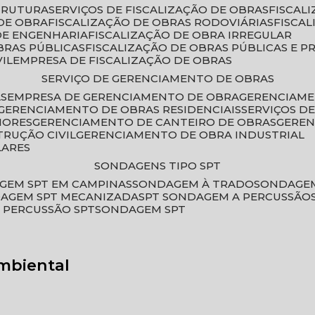
STRUTURA
SERVIÇOS DE FISCALIZAÇÃO DE OBRAS
FISCA
DE OBRA
FISCALIZAÇÃO DE OBRAS RODOVIÁRIAS
FISCA
 DE ENGENHARIA
FISCALIZAÇÃO DE OBRA IRREGULAR
BRAS PÚBLICAS
FISCALIZAÇÃO DE OBRAS PÚBLICAS E P
VIL
EMPRESA DE FISCALIZAÇÃO DE OBRAS
SERVIÇO DE GERENCIAMENTO DE OBRAS
AS
EMPRESA DE GERENCIAMENTO DE OBRA
GERENCIAM
GERENCIAMENTO DE OBRAS RESIDENCIAIS
SERVIÇOS 
IORES
GERENCIAMENTO DE CANTEIRO DE OBRAS
GERE
TRUÇÃO CIVIL
GERENCIAMENTO DE OBRA INDUSTRIAL
LARES
SONDAGENS TIPO SPT
GEM SPT EM CAMPINAS
SONDAGEM À TRADO
SONDAGEM
DAGEM SPT MECANIZADA
SPT SONDAGEM A PERCUSSÃO
 PERCUSSÃO SPT
SONDAGEM SPT
mbiental