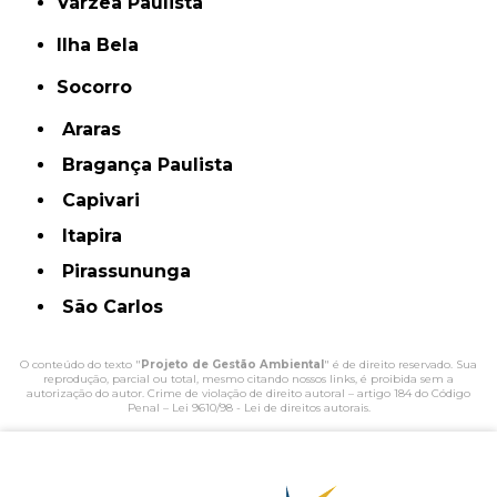
Várzea Paulista
Ilha Bela
Socorro
Araras
Bragança Paulista
Capivari
Itapira
Pirassununga
São Carlos
O conteúdo do texto "
Projeto de Gestão Ambiental
" é de direito reservado. Sua
reprodução, parcial ou total, mesmo citando nossos links, é proibida sem a
autorização do autor. Crime de violação de direito autoral – artigo 184 do Código
Penal –
Lei 9610/98 - Lei de direitos autorais
.