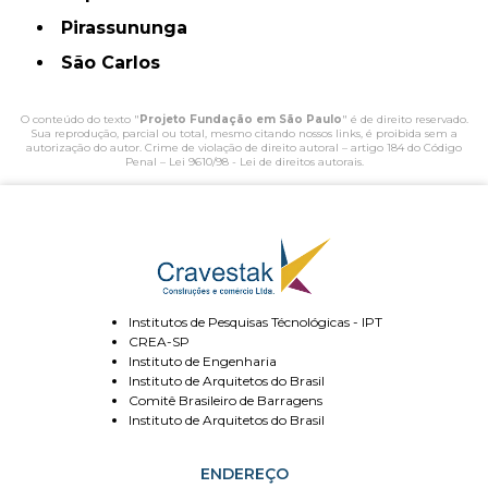
Pirassununga
São Carlos
O conteúdo do texto "
Projeto Fundação em São Paulo
" é de direito reservado.
Sua reprodução, parcial ou total, mesmo citando nossos links, é proibida sem a
autorização do autor. Crime de violação de direito autoral – artigo 184 do Código
Penal –
Lei 9610/98 - Lei de direitos autorais
.
Institutos de Pesquisas Técnológicas - IPT
CREA-SP
Instituto de Engenharia
Instituto de Arquitetos do Brasil
Comitê Brasileiro de Barragens
Instituto de Arquitetos do Brasil
ENDEREÇO