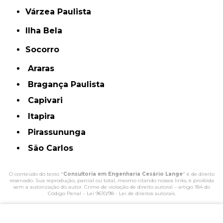
Várzea Paulista
Ilha Bela
Socorro
Araras
Bragança Paulista
Capivari
Itapira
Pirassununga
São Carlos
O conteúdo do texto "
Consultoria em Engenharia Cesário Lange
" é de direito
reservado. Sua reprodução, parcial ou total, mesmo citando nossos links, é proibida
sem a autorização do autor. Crime de violação de direito autoral – artigo 184 do
Código Penal –
Lei 9610/98 - Lei de direitos autorais
.