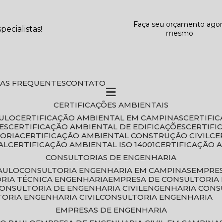
Faça seu orçamento ago
ecialistas!
mesmo
DAS FREQUENTES
CONTATO
CERTIFICAÇÕES AMBIENTAIS
AULO
CERTIFICAÇÃO AMBIENTAL EM CAMPINAS
CERTIFI
ES
CERTIFICAÇÃO AMBIENTAL DE EDIFICAÇÕES
CERTIF
TORIA
CERTIFICAÇÃO AMBIENTAL CONSTRUÇÃO CIVIL
C
AL
CERTIFICAÇÃO AMBIENTAL ISO 14001
CERTIFICAÇÃO 
CONSULTORIAS DE ENGENHARIA
PAULO
CONSULTORIA ENGENHARIA EM CAMPINAS
EMPRE
ORIA TÉCNICA ENGENHARIA
EMPRESA DE CONSULTORIA 
CONSULTORIA DE ENGENHARIA CIVIL
ENGENHARIA CONS
TORIA ENGENHARIA CIVIL
CONSULTORIA ENGENHARIA
EMPRESAS DE ENGENHARIA