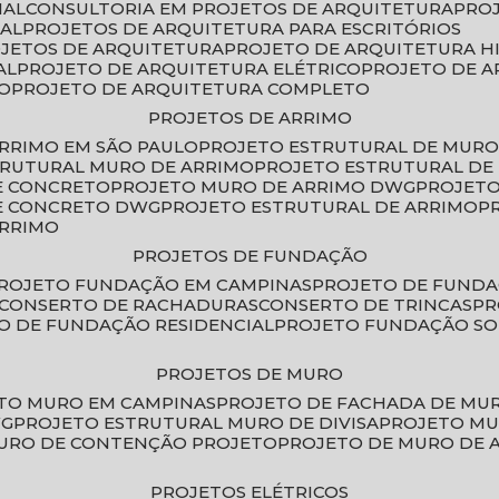
IAL
CONSULTORIA EM PROJETOS DE ARQUITETURA
PRO
IAL
PROJETOS DE ARQUITETURA PARA ESCRITÓRIOS
OJETOS DE ARQUITETURA
PROJETO DE ARQUITETURA H
AL
PROJETO DE ARQUITETURA ELÉTRICO
PROJETO DE 
VO
PROJETO DE ARQUITETURA COMPLETO
PROJETOS DE ARRIMO
ARRIMO EM SÃO PAULO
PROJETO ESTRUTURAL DE MURO
TRUTURAL MURO DE ARRIMO
PROJETO ESTRUTURAL D
E CONCRETO
PROJETO MURO DE ARRIMO DWG
PROJET
DE CONCRETO DWG
PROJETO ESTRUTURAL DE ARRIMO
ARRIMO
PROJETOS DE FUNDAÇÃO
PROJETO FUNDAÇÃO EM CAMPINAS
PROJETO DE FUND
CONSERTO DE RACHADURAS
CONSERTO DE TRINCAS
P
TO DE FUNDAÇÃO RESIDENCIAL
PROJETO FUNDAÇÃO S
PROJETOS DE MURO
ETO MURO EM CAMPINAS
PROJETO DE FACHADA DE MU
WG
PROJETO ESTRUTURAL MURO DE DIVISA
PROJETO M
MURO DE CONTENÇÃO PROJETO
PROJETO DE MURO DE 
PROJETOS ELÉTRICOS