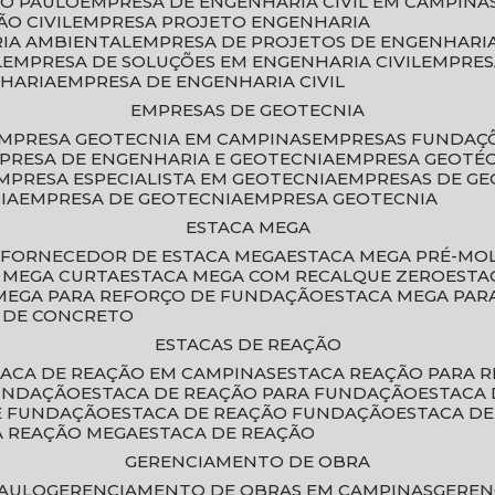
ÃO PAULO
EMPRESA DE ENGENHARIA CIVIL EM CAMPINA
O CIVIL
EMPRESA PROJETO ENGENHARIA
RIA AMBIENTAL
EMPRESA DE PROJETOS DE ENGENHARIA
L
EMPRESA DE SOLUÇÕES EM ENGENHARIA CIVIL
EMPRE
NHARIA
EMPRESA DE ENGENHARIA CIVIL
EMPRESAS DE GEOTECNIA
EMPRESA GEOTECNIA EM CAMPINAS
EMPRESAS FUNDAÇ
MPRESA DE ENGENHARIA E GEOTECNIA
EMPRESA GEOTÉ
EMPRESA ESPECIALISTA EM GEOTECNIA
EMPRESAS DE G
IA
EMPRESA DE GEOTECNIA
EMPRESA GEOTECNIA
ESTACA MEGA
O
FORNECEDOR DE ESTACA MEGA
ESTACA MEGA PRÉ-M
A MEGA CURTA
ESTACA MEGA COM RECALQUE ZERO
EST
 MEGA PARA REFORÇO DE FUNDAÇÃO
ESTACA MEGA PAR
A DE CONCRETO
ESTACAS DE REAÇÃO
STACA DE REAÇÃO EM CAMPINAS
ESTACA REAÇÃO PARA 
FUNDAÇÃO
ESTACA DE REAÇÃO PARA FUNDAÇÃO
ESTACA
DE FUNDAÇÃO
ESTACA DE REAÇÃO FUNDAÇÃO
ESTACA D
A REAÇÃO MEGA
ESTACA DE REAÇÃO
GERENCIAMENTO DE OBRA
PAULO
GERENCIAMENTO DE OBRAS EM CAMPINAS
GERE