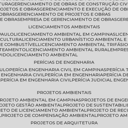
TURA
GERENCIAMENTO DE OBRAS DE CONSTRUÇÃO CIV
ROJETOS E OBRAS
GERENCIAMENTO E EXECUÇÃO DE OB
 OBRAS
GERENCIAMENTO DE PROJETOS E OBRAS
E OBRAS
EMPRESA DE GERENCIAMENTO DE OBRAS
GE
LICENCIAMENTOS AMBIENTAIS
PAULO
LICENCIAMENTO AMBIENTAL EM CAMPINAS
LIC
ICULTURA
LICENCIAMENTO URBANÍSTICO AMBIENTAL E
DE COMBUSTÍVEL
LICENCIAMENTO AMBIENTAL TRIFÁSI
OTEAMENTO
LICENCIAMENTO AMBIENTAL RURAL
EMPRE
PIDO
LICENCIAMENTO AMBIENTAL
PERÍCIAS DE ENGENHARIA
AULO
PERÍCIA ENGENHARIA CIVIL EM CAMPINAS
PERÍCIA
A ENGENHARIA CIVIL
PERÍCIA EM ENGENHARIA
PERÍCIA 
L
PERÍCIA EM ENGENHARIA CIVIL
PERÍCIA JUDICIAL ENGE
PROJETOS AMBIENTAIS
PROJETO AMBIENTAL EM CAMPINAS
PROJETOS DE ENG
ROJETO GESTÃO AMBIENTAL
PROJETO DE SUSTENTABIL
JETO DE LICENCIAMENTO AMBIENTAL
PROJETO DE RE
L
PROJETO DE COMPENSAÇÃO AMBIENTAL
PROJETO A
PROJETOS DE ARQUITETURA