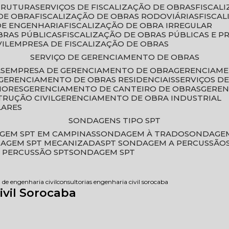
STRUTURA
SERVIÇOS DE FISCALIZAÇÃO DE OBRAS
FISCA
DE OBRA
FISCALIZAÇÃO DE OBRAS RODOVIÁRIAS
FISCA
 DE ENGENHARIA
FISCALIZAÇÃO DE OBRA IRREGULAR
BRAS PÚBLICAS
FISCALIZAÇÃO DE OBRAS PÚBLICAS E P
VIL
EMPRESA DE FISCALIZAÇÃO DE OBRAS
SERVIÇO DE GERENCIAMENTO DE OBRAS
AS
EMPRESA DE GERENCIAMENTO DE OBRA
GERENCIAM
GERENCIAMENTO DE OBRAS RESIDENCIAIS
SERVIÇOS 
IORES
GERENCIAMENTO DE CANTEIRO DE OBRAS
GERE
TRUÇÃO CIVIL
GERENCIAMENTO DE OBRA INDUSTRIAL
LARES
SONDAGENS TIPO SPT
GEM SPT EM CAMPINAS
SONDAGEM À TRADO
SONDAGEM
DAGEM SPT MECANIZADA
SPT SONDAGEM A PERCUSSÃO
 PERCUSSÃO SPT
SONDAGEM SPT
 de engenharia civil
consultorias engenharia civil sorocaba
ivil Sorocaba