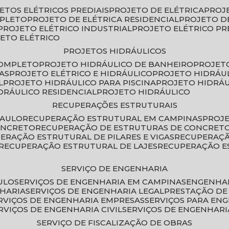
JETOS ELÉTRICOS PREDIAIS
PROJETO DE ELÉTRICA
PROJ
MPLETO
PROJETO DE ELÉTRICA RESIDENCIAL
PROJETO D
PROJETO ELÉTRICO INDUSTRIAL
PROJETO ELÉTRICO PR
JETO ELÉTRICO
PROJETOS HIDRÁULICOS
COMPLETO
PROJETO HIDRÁULICO DE BANHEIRO
PROJET
AS
PROJETO ELÉTRICO E HIDRÁULICO
PROJETO HIDRÁU
L
PROJETO HIDRÁULICO PARA PISCINA
PROJETO HIDRÁ
IDRÁULICO RESIDENCIAL
PROJETO HIDRÁULICO
RECUPERAÇÕES ESTRUTURAIS
PAULO
RECUPERAÇÃO ESTRUTURAL EM CAMPINAS
PROJ
ONCRETO
RECUPERAÇÃO DE ESTRUTURAS DE CONCRE
PERAÇÃO ESTRUTURAL DE PILARES E VIGAS
RECUPERAÇ
RECUPERAÇÃO ESTRUTURAL DE LAJES
RECUPERAÇÃO E
SERVIÇO DE ENGENHARIA
ULO
SERVIÇOS DE ENGENHARIA EM CAMPINAS
ENGENHA
NHARIA
SERVIÇOS DE ENGENHARIA LEGAL
PRESTAÇÃO DE
ERVIÇOS DE ENGENHARIA EMPRESAS
SERVIÇOS PARA EN
ERVIÇOS DE ENGENHARIA CIVIL
SERVIÇOS DE ENGENHARI
SERVIÇO DE FISCALIZAÇÃO DE OBRAS