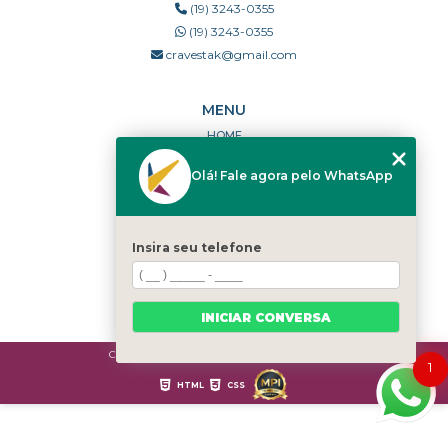
(19) 3243-0355
(19) 3243-0355
cravestak@gmail.com
MENU
HOME
QUEM SOMOS
Olá! Fale agora pelo WhatsApp
PORTFÓLIO
DÚVIDAS FREQUENTES
CONTATO
Insira seu telefone
CATEGORIAS
MAPA DO SITE
INICIAR CONVERSA
Copyright © Cravestak. (Lei 9610 de 19/02/1998)
1
HTML
CSS