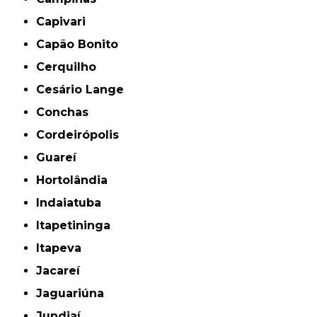
Capivari
Capão Bonito
Cerquilho
Cesário Lange
Conchas
Cordeirópolis
Guareí
Hortolândia
Indaiatuba
Itapetininga
Itapeva
Jacareí
Jaguariúna
Jundiaí