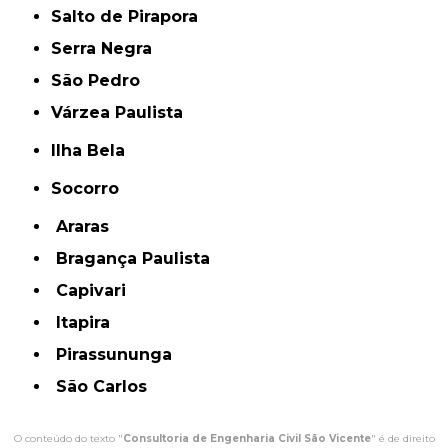
Salto de Pirapora
Serra Negra
São Pedro
Várzea Paulista
Ilha Bela
Socorro
Araras
Bragança Paulista
Capivari
Itapira
Pirassununga
São Carlos
O conteúdo do texto "
Consultoria de Engenharia Civil São Vicente
" é de direito