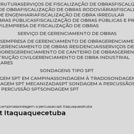
STRUTURA
SERVIÇOS DE FISCALIZAÇÃO DE OBRAS
FISCA
DE OBRA
FISCALIZAÇÃO DE OBRAS RODOVIÁRIAS
FISCA
 DE ENGENHARIA
FISCALIZAÇÃO DE OBRA IRREGULAR
BRAS PÚBLICAS
FISCALIZAÇÃO DE OBRAS PÚBLICAS E P
VIL
EMPRESA DE FISCALIZAÇÃO DE OBRAS
SERVIÇO DE GERENCIAMENTO DE OBRAS
AS
EMPRESA DE GERENCIAMENTO DE OBRA
GERENCIAM
GERENCIAMENTO DE OBRAS RESIDENCIAIS
SERVIÇOS 
IORES
GERENCIAMENTO DE CANTEIRO DE OBRAS
GERE
TRUÇÃO CIVIL
GERENCIAMENTO DE OBRA INDUSTRIAL
LARES
SONDAGENS TIPO SPT
GEM SPT EM CAMPINAS
SONDAGEM À TRADO
SONDAGEM
DAGEM SPT MECANIZADA
SPT SONDAGEM A PERCUSSÃO
 PERCUSSÃO SPT
SONDAGEM SPT
 campinas
sondagem a percussao spt itaquaquecetuba
t Itaquaquecetuba