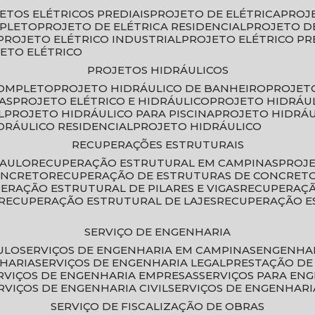
JETOS ELÉTRICOS PREDIAIS
PROJETO DE ELÉTRICA
PROJ
MPLETO
PROJETO DE ELÉTRICA RESIDENCIAL
PROJETO D
PROJETO ELÉTRICO INDUSTRIAL
PROJETO ELÉTRICO PR
JETO ELÉTRICO
PROJETOS HIDRÁULICOS
COMPLETO
PROJETO HIDRÁULICO DE BANHEIRO
PROJET
AS
PROJETO ELÉTRICO E HIDRÁULICO
PROJETO HIDRÁU
L
PROJETO HIDRÁULICO PARA PISCINA
PROJETO HIDRÁ
IDRÁULICO RESIDENCIAL
PROJETO HIDRÁULICO
RECUPERAÇÕES ESTRUTURAIS
PAULO
RECUPERAÇÃO ESTRUTURAL EM CAMPINAS
PROJ
ONCRETO
RECUPERAÇÃO DE ESTRUTURAS DE CONCRE
PERAÇÃO ESTRUTURAL DE PILARES E VIGAS
RECUPERAÇ
RECUPERAÇÃO ESTRUTURAL DE LAJES
RECUPERAÇÃO E
SERVIÇO DE ENGENHARIA
ULO
SERVIÇOS DE ENGENHARIA EM CAMPINAS
ENGENHA
NHARIA
SERVIÇOS DE ENGENHARIA LEGAL
PRESTAÇÃO DE
ERVIÇOS DE ENGENHARIA EMPRESAS
SERVIÇOS PARA EN
ERVIÇOS DE ENGENHARIA CIVIL
SERVIÇOS DE ENGENHARI
SERVIÇO DE FISCALIZAÇÃO DE OBRAS