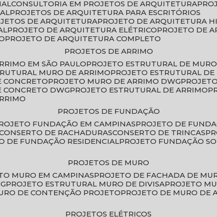
IAL
CONSULTORIA EM PROJETOS DE ARQUITETURA
PRO
IAL
PROJETOS DE ARQUITETURA PARA ESCRITÓRIOS
OJETOS DE ARQUITETURA
PROJETO DE ARQUITETURA H
AL
PROJETO DE ARQUITETURA ELÉTRICO
PROJETO DE 
VO
PROJETO DE ARQUITETURA COMPLETO
PROJETOS DE ARRIMO
ARRIMO EM SÃO PAULO
PROJETO ESTRUTURAL DE MURO
TRUTURAL MURO DE ARRIMO
PROJETO ESTRUTURAL D
E CONCRETO
PROJETO MURO DE ARRIMO DWG
PROJET
DE CONCRETO DWG
PROJETO ESTRUTURAL DE ARRIMO
ARRIMO
PROJETOS DE FUNDAÇÃO
PROJETO FUNDAÇÃO EM CAMPINAS
PROJETO DE FUND
CONSERTO DE RACHADURAS
CONSERTO DE TRINCAS
P
TO DE FUNDAÇÃO RESIDENCIAL
PROJETO FUNDAÇÃO S
PROJETOS DE MURO
ETO MURO EM CAMPINAS
PROJETO DE FACHADA DE MU
WG
PROJETO ESTRUTURAL MURO DE DIVISA
PROJETO M
MURO DE CONTENÇÃO PROJETO
PROJETO DE MURO DE 
PROJETOS ELÉTRICOS