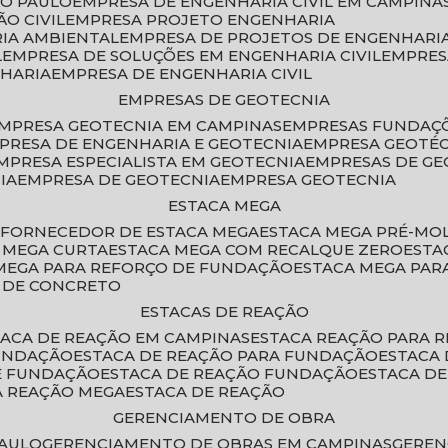
ÃO PAULO
EMPRESA DE ENGENHARIA CIVIL EM CAMPINA
O CIVIL
EMPRESA PROJETO ENGENHARIA
RIA AMBIENTAL
EMPRESA DE PROJETOS DE ENGENHARIA
L
EMPRESA DE SOLUÇÕES EM ENGENHARIA CIVIL
EMPRE
NHARIA
EMPRESA DE ENGENHARIA CIVIL
EMPRESAS DE GEOTECNIA
EMPRESA GEOTECNIA EM CAMPINAS
EMPRESAS FUNDAÇ
MPRESA DE ENGENHARIA E GEOTECNIA
EMPRESA GEOTÉ
EMPRESA ESPECIALISTA EM GEOTECNIA
EMPRESAS DE G
IA
EMPRESA DE GEOTECNIA
EMPRESA GEOTECNIA
ESTACA MEGA
O
FORNECEDOR DE ESTACA MEGA
ESTACA MEGA PRÉ-M
A MEGA CURTA
ESTACA MEGA COM RECALQUE ZERO
EST
 MEGA PARA REFORÇO DE FUNDAÇÃO
ESTACA MEGA PAR
A DE CONCRETO
ESTACAS DE REAÇÃO
STACA DE REAÇÃO EM CAMPINAS
ESTACA REAÇÃO PARA 
FUNDAÇÃO
ESTACA DE REAÇÃO PARA FUNDAÇÃO
ESTACA
DE FUNDAÇÃO
ESTACA DE REAÇÃO FUNDAÇÃO
ESTACA D
A REAÇÃO MEGA
ESTACA DE REAÇÃO
GERENCIAMENTO DE OBRA
PAULO
GERENCIAMENTO DE OBRAS EM CAMPINAS
GERE