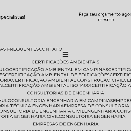
Faça seu orçamento ago
ecialistas!
mesmo
DAS FREQUENTES
CONTATO
CERTIFICAÇÕES AMBIENTAIS
AULO
CERTIFICAÇÃO AMBIENTAL EM CAMPINAS
CERTIFI
ES
CERTIFICAÇÃO AMBIENTAL DE EDIFICAÇÕES
CERTIF
TORIA
CERTIFICAÇÃO AMBIENTAL CONSTRUÇÃO CIVIL
C
AL
CERTIFICAÇÃO AMBIENTAL ISO 14001
CERTIFICAÇÃO 
CONSULTORIAS DE ENGENHARIA
PAULO
CONSULTORIA ENGENHARIA EM CAMPINAS
EMPRE
ORIA TÉCNICA ENGENHARIA
EMPRESA DE CONSULTORIA 
CONSULTORIA DE ENGENHARIA CIVIL
ENGENHARIA CONS
TORIA ENGENHARIA CIVIL
CONSULTORIA ENGENHARIA
EMPRESAS DE ENGENHARIA