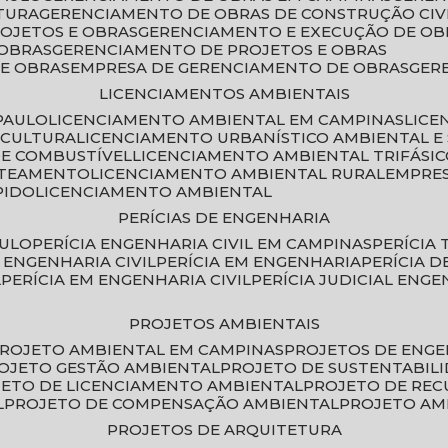
TURA
GERENCIAMENTO DE OBRAS DE CONSTRUÇÃO CIV
ROJETOS E OBRAS
GERENCIAMENTO E EXECUÇÃO DE OB
 OBRAS
GERENCIAMENTO DE PROJETOS E OBRAS
E OBRAS
EMPRESA DE GERENCIAMENTO DE OBRAS
GE
LICENCIAMENTOS AMBIENTAIS
PAULO
LICENCIAMENTO AMBIENTAL EM CAMPINAS
LIC
ICULTURA
LICENCIAMENTO URBANÍSTICO AMBIENTAL E
DE COMBUSTÍVEL
LICENCIAMENTO AMBIENTAL TRIFÁSI
OTEAMENTO
LICENCIAMENTO AMBIENTAL RURAL
EMPRE
PIDO
LICENCIAMENTO AMBIENTAL
PERÍCIAS DE ENGENHARIA
AULO
PERÍCIA ENGENHARIA CIVIL EM CAMPINAS
PERÍCIA
A ENGENHARIA CIVIL
PERÍCIA EM ENGENHARIA
PERÍCIA 
L
PERÍCIA EM ENGENHARIA CIVIL
PERÍCIA JUDICIAL ENGE
PROJETOS AMBIENTAIS
PROJETO AMBIENTAL EM CAMPINAS
PROJETOS DE ENG
ROJETO GESTÃO AMBIENTAL
PROJETO DE SUSTENTABIL
JETO DE LICENCIAMENTO AMBIENTAL
PROJETO DE RE
L
PROJETO DE COMPENSAÇÃO AMBIENTAL
PROJETO A
PROJETOS DE ARQUITETURA