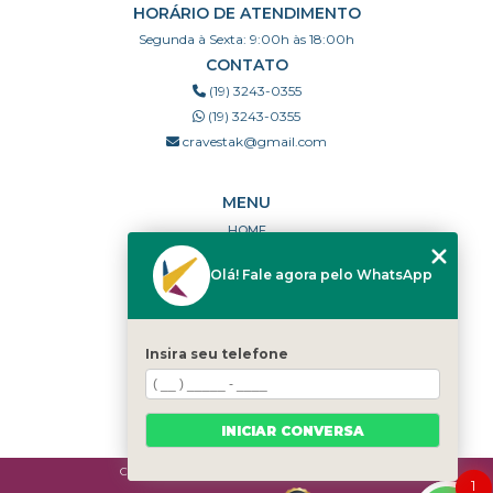
HORÁRIO DE ATENDIMENTO
Segunda à Sexta: 9:00h às 18:00h
CONTATO
(19) 3243-0355
(19) 3243-0355
cravestak@gmail.com
MENU
HOME
QUEM SOMOS
Olá! Fale agora pelo WhatsApp
PORTFÓLIO
DÚVIDAS FREQUENTES
CONTATO
Insira seu telefone
CATEGORIAS
MAPA DO SITE
INICIAR CONVERSA
Copyright © Cravestak. (Lei 9610 de 19/02/1998)
1