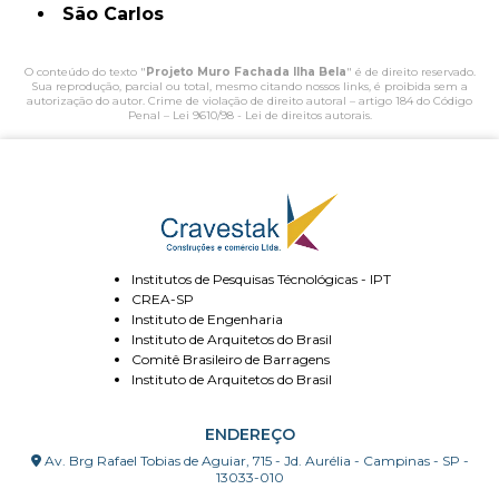
São Carlos
O conteúdo do texto "
Projeto Muro Fachada Ilha Bela
" é de direito reservado.
Sua reprodução, parcial ou total, mesmo citando nossos links, é proibida sem a
autorização do autor. Crime de violação de direito autoral – artigo 184 do Código
Penal –
Lei 9610/98 - Lei de direitos autorais
.
Institutos de Pesquisas Técnológicas - IPT
CREA-SP
Instituto de Engenharia
Instituto de Arquitetos do Brasil
Comitê Brasileiro de Barragens
Instituto de Arquitetos do Brasil
ENDEREÇO
Av. Brg Rafael Tobias de Aguiar, 715 - Jd. Aurélia - Campinas - SP -
13033-010