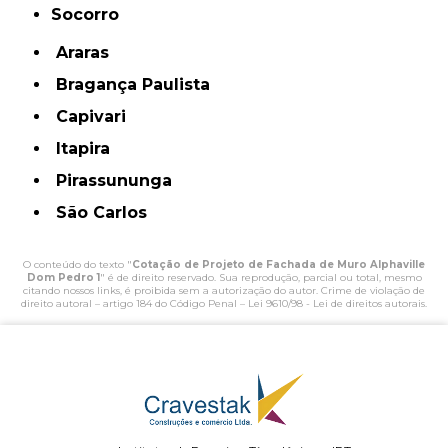
Socorro
Araras
Bragança Paulista
Capivari
Itapira
Pirassununga
São Carlos
O conteúdo do texto "
Cotação de Projeto de Fachada de Muro Alphaville
Dom Pedro 1
" é de direito reservado. Sua reprodução, parcial ou total, mesmo
citando nossos links, é proibida sem a autorização do autor. Crime de violação de
direito autoral – artigo 184 do Código Penal –
Lei 9610/98 - Lei de direitos autorais
.