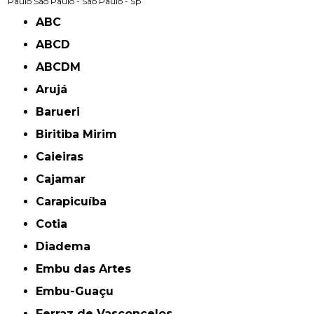
Paulo
São Paulo -
São Paulo - Sp
ABC
ABCD
ABCDM
Arujá
Barueri
Biritiba Mirim
Caieiras
Cajamar
Carapicuíba
Cotia
Diadema
Embu das Artes
Embu-Guaçu
Ferraz de Vasconcelos