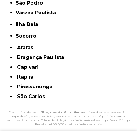
São Pedro
Várzea Paulista
Ilha Bela
Socorro
Araras
Bragança Paulista
Capivari
Itapira
Pirassununga
São Carlos
O conteúdo do texto "
Projetos de Muro Barueri
" é de direito reservado. Sua
reprodução, parcial ou total, mesmo citando nossos links, é proibida sem a
autorização do autor. Crime de violação de direito autoral – artigo 184 do Código
Penal –
Lei 9610/98 - Lei de direitos autorais
.