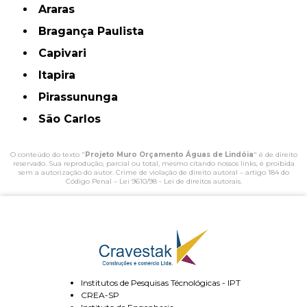
Araras
Bragança Paulista
Capivari
Itapira
Pirassununga
São Carlos
O conteúdo do texto "
Projeto Muro Orçamento Águas de Lindóia
" é de direito
reservado. Sua reprodução, parcial ou total, mesmo citando nossos links, é proibida
sem a autorização do autor. Crime de violação de direito autoral – artigo 184 do
Código Penal –
Lei 9610/98 - Lei de direitos autorais
.
Institutos de Pesquisas Técnológicas - IPT
CREA-SP