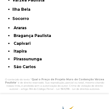
Várzea Paulista
Ilha Bela
Socorro
Araras
Bragança Paulista
Capivari
Itapira
Pirassununga
São Carlos
O conteúdo do texto "
Qual o Preço de Projeto Muro de Contenção Várzea
Paulista
" é de direito reservado. Sua reprodução, parcial ou total, mesmo citando
nossos links, é proibida sem a autorização do autor. Crime de violação de direito
autoral – artigo 184 do Código Penal –
Lei 9610/98 - Lei de direitos autorais
.