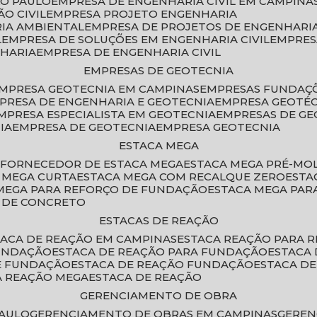
ÃO PAULO
EMPRESA DE ENGENHARIA CIVIL EM CAMPINA
O CIVIL
EMPRESA PROJETO ENGENHARIA
RIA AMBIENTAL
EMPRESA DE PROJETOS DE ENGENHARIA
L
EMPRESA DE SOLUÇÕES EM ENGENHARIA CIVIL
EMPRE
NHARIA
EMPRESA DE ENGENHARIA CIVIL
EMPRESAS DE GEOTECNIA
EMPRESA GEOTECNIA EM CAMPINAS
EMPRESAS FUNDAÇ
MPRESA DE ENGENHARIA E GEOTECNIA
EMPRESA GEOTÉ
EMPRESA ESPECIALISTA EM GEOTECNIA
EMPRESAS DE G
IA
EMPRESA DE GEOTECNIA
EMPRESA GEOTECNIA
ESTACA MEGA
O
FORNECEDOR DE ESTACA MEGA
ESTACA MEGA PRÉ-M
A MEGA CURTA
ESTACA MEGA COM RECALQUE ZERO
EST
 MEGA PARA REFORÇO DE FUNDAÇÃO
ESTACA MEGA PAR
A DE CONCRETO
ESTACAS DE REAÇÃO
STACA DE REAÇÃO EM CAMPINAS
ESTACA REAÇÃO PARA 
FUNDAÇÃO
ESTACA DE REAÇÃO PARA FUNDAÇÃO
ESTACA
DE FUNDAÇÃO
ESTACA DE REAÇÃO FUNDAÇÃO
ESTACA D
A REAÇÃO MEGA
ESTACA DE REAÇÃO
GERENCIAMENTO DE OBRA
PAULO
GERENCIAMENTO DE OBRAS EM CAMPINAS
GERE