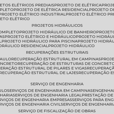
JETOS ELÉTRICOS PREDIAIS
PROJETO DE ELÉTRICA
PROJ
MPLETO
PROJETO DE ELÉTRICA RESIDENCIAL
PROJETO D
PROJETO ELÉTRICO INDUSTRIAL
PROJETO ELÉTRICO PR
JETO ELÉTRICO
PROJETOS HIDRÁULICOS
COMPLETO
PROJETO HIDRÁULICO DE BANHEIRO
PROJET
AS
PROJETO ELÉTRICO E HIDRÁULICO
PROJETO HIDRÁU
L
PROJETO HIDRÁULICO PARA PISCINA
PROJETO HIDRÁ
IDRÁULICO RESIDENCIAL
PROJETO HIDRÁULICO
RECUPERAÇÕES ESTRUTURAIS
PAULO
RECUPERAÇÃO ESTRUTURAL EM CAMPINAS
PROJ
ONCRETO
RECUPERAÇÃO DE ESTRUTURAS DE CONCRE
PERAÇÃO ESTRUTURAL DE PILARES E VIGAS
RECUPERAÇ
RECUPERAÇÃO ESTRUTURAL DE LAJES
RECUPERAÇÃO E
SERVIÇO DE ENGENHARIA
ULO
SERVIÇOS DE ENGENHARIA EM CAMPINAS
ENGENHA
NHARIA
SERVIÇOS DE ENGENHARIA LEGAL
PRESTAÇÃO DE
ERVIÇOS DE ENGENHARIA EMPRESAS
SERVIÇOS PARA EN
ERVIÇOS DE ENGENHARIA CIVIL
SERVIÇOS DE ENGENHARI
SERVIÇO DE FISCALIZAÇÃO DE OBRAS