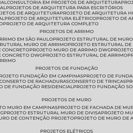
IAL
CONSULTORIA EM PROJETOS DE ARQUITETURA
PRO
IAL
PROJETOS DE ARQUITETURA PARA ESCRITÓRIOS
OJETOS DE ARQUITETURA
PROJETO DE ARQUITETURA H
AL
PROJETO DE ARQUITETURA ELÉTRICO
PROJETO DE 
VO
PROJETO DE ARQUITETURA COMPLETO
PROJETOS DE ARRIMO
ARRIMO EM SÃO PAULO
PROJETO ESTRUTURAL DE MURO
TRUTURAL MURO DE ARRIMO
PROJETO ESTRUTURAL D
E CONCRETO
PROJETO MURO DE ARRIMO DWG
PROJET
DE CONCRETO DWG
PROJETO ESTRUTURAL DE ARRIMO
ARRIMO
PROJETOS DE FUNDAÇÃO
PROJETO FUNDAÇÃO EM CAMPINAS
PROJETO DE FUND
CONSERTO DE RACHADURAS
CONSERTO DE TRINCAS
P
TO DE FUNDAÇÃO RESIDENCIAL
PROJETO FUNDAÇÃO S
PROJETOS DE MURO
ETO MURO EM CAMPINAS
PROJETO DE FACHADA DE MU
WG
PROJETO ESTRUTURAL MURO DE DIVISA
PROJETO M
MURO DE CONTENÇÃO PROJETO
PROJETO DE MURO DE 
PROJETOS ELÉTRICOS