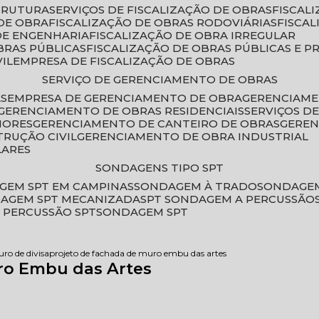
STRUTURA
SERVIÇOS DE FISCALIZAÇÃO DE OBRAS
FISCA
DE OBRA
FISCALIZAÇÃO DE OBRAS RODOVIÁRIAS
FISCA
 DE ENGENHARIA
FISCALIZAÇÃO DE OBRA IRREGULAR
BRAS PÚBLICAS
FISCALIZAÇÃO DE OBRAS PÚBLICAS E P
VIL
EMPRESA DE FISCALIZAÇÃO DE OBRAS
SERVIÇO DE GERENCIAMENTO DE OBRAS
AS
EMPRESA DE GERENCIAMENTO DE OBRA
GERENCIAM
GERENCIAMENTO DE OBRAS RESIDENCIAIS
SERVIÇOS 
IORES
GERENCIAMENTO DE CANTEIRO DE OBRAS
GERE
TRUÇÃO CIVIL
GERENCIAMENTO DE OBRA INDUSTRIAL
LARES
SONDAGENS TIPO SPT
GEM SPT EM CAMPINAS
SONDAGEM À TRADO
SONDAGEM
DAGEM SPT MECANIZADA
SPT SONDAGEM A PERCUSSÃO
 PERCUSSÃO SPT
SONDAGEM SPT
uro de divisa
projeto de fachada de muro embu das artes
ro Embu das Artes