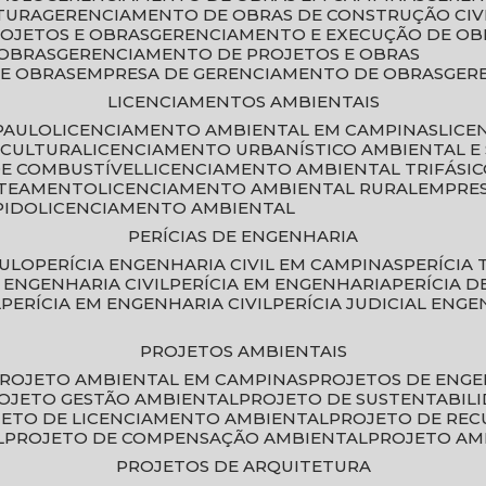
TURA
GERENCIAMENTO DE OBRAS DE CONSTRUÇÃO CIV
ROJETOS E OBRAS
GERENCIAMENTO E EXECUÇÃO DE OB
 OBRAS
GERENCIAMENTO DE PROJETOS E OBRAS
E OBRAS
EMPRESA DE GERENCIAMENTO DE OBRAS
GE
LICENCIAMENTOS AMBIENTAIS
PAULO
LICENCIAMENTO AMBIENTAL EM CAMPINAS
LIC
ICULTURA
LICENCIAMENTO URBANÍSTICO AMBIENTAL E
DE COMBUSTÍVEL
LICENCIAMENTO AMBIENTAL TRIFÁSI
OTEAMENTO
LICENCIAMENTO AMBIENTAL RURAL
EMPRE
PIDO
LICENCIAMENTO AMBIENTAL
PERÍCIAS DE ENGENHARIA
AULO
PERÍCIA ENGENHARIA CIVIL EM CAMPINAS
PERÍCIA
A ENGENHARIA CIVIL
PERÍCIA EM ENGENHARIA
PERÍCIA 
L
PERÍCIA EM ENGENHARIA CIVIL
PERÍCIA JUDICIAL ENGE
PROJETOS AMBIENTAIS
PROJETO AMBIENTAL EM CAMPINAS
PROJETOS DE ENG
ROJETO GESTÃO AMBIENTAL
PROJETO DE SUSTENTABIL
JETO DE LICENCIAMENTO AMBIENTAL
PROJETO DE RE
L
PROJETO DE COMPENSAÇÃO AMBIENTAL
PROJETO A
PROJETOS DE ARQUITETURA