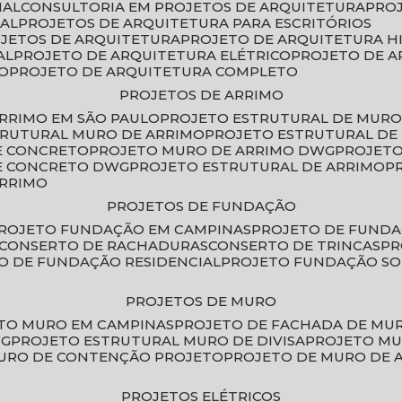
IAL
CONSULTORIA EM PROJETOS DE ARQUITETURA
PRO
IAL
PROJETOS DE ARQUITETURA PARA ESCRITÓRIOS
OJETOS DE ARQUITETURA
PROJETO DE ARQUITETURA H
AL
PROJETO DE ARQUITETURA ELÉTRICO
PROJETO DE 
VO
PROJETO DE ARQUITETURA COMPLETO
PROJETOS DE ARRIMO
ARRIMO EM SÃO PAULO
PROJETO ESTRUTURAL DE MURO
TRUTURAL MURO DE ARRIMO
PROJETO ESTRUTURAL D
E CONCRETO
PROJETO MURO DE ARRIMO DWG
PROJET
DE CONCRETO DWG
PROJETO ESTRUTURAL DE ARRIMO
ARRIMO
PROJETOS DE FUNDAÇÃO
PROJETO FUNDAÇÃO EM CAMPINAS
PROJETO DE FUND
CONSERTO DE RACHADURAS
CONSERTO DE TRINCAS
P
TO DE FUNDAÇÃO RESIDENCIAL
PROJETO FUNDAÇÃO S
PROJETOS DE MURO
ETO MURO EM CAMPINAS
PROJETO DE FACHADA DE MU
WG
PROJETO ESTRUTURAL MURO DE DIVISA
PROJETO M
MURO DE CONTENÇÃO PROJETO
PROJETO DE MURO DE 
PROJETOS ELÉTRICOS