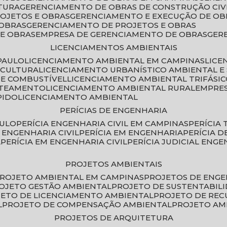
TURA
GERENCIAMENTO DE OBRAS DE CONSTRUÇÃO CIV
ROJETOS E OBRAS
GERENCIAMENTO E EXECUÇÃO DE OB
 OBRAS
GERENCIAMENTO DE PROJETOS E OBRAS
E OBRAS
EMPRESA DE GERENCIAMENTO DE OBRAS
GE
LICENCIAMENTOS AMBIENTAIS
PAULO
LICENCIAMENTO AMBIENTAL EM CAMPINAS
LIC
ICULTURA
LICENCIAMENTO URBANÍSTICO AMBIENTAL E
DE COMBUSTÍVEL
LICENCIAMENTO AMBIENTAL TRIFÁSI
OTEAMENTO
LICENCIAMENTO AMBIENTAL RURAL
EMPRE
PIDO
LICENCIAMENTO AMBIENTAL
PERÍCIAS DE ENGENHARIA
AULO
PERÍCIA ENGENHARIA CIVIL EM CAMPINAS
PERÍCIA
A ENGENHARIA CIVIL
PERÍCIA EM ENGENHARIA
PERÍCIA 
L
PERÍCIA EM ENGENHARIA CIVIL
PERÍCIA JUDICIAL ENGE
PROJETOS AMBIENTAIS
PROJETO AMBIENTAL EM CAMPINAS
PROJETOS DE ENG
ROJETO GESTÃO AMBIENTAL
PROJETO DE SUSTENTABIL
JETO DE LICENCIAMENTO AMBIENTAL
PROJETO DE RE
L
PROJETO DE COMPENSAÇÃO AMBIENTAL
PROJETO A
PROJETOS DE ARQUITETURA