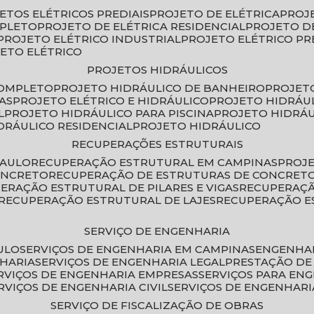
JETOS ELÉTRICOS PREDIAIS
PROJETO DE ELÉTRICA
PROJ
MPLETO
PROJETO DE ELÉTRICA RESIDENCIAL
PROJETO D
PROJETO ELÉTRICO INDUSTRIAL
PROJETO ELÉTRICO PR
JETO ELÉTRICO
PROJETOS HIDRÁULICOS
COMPLETO
PROJETO HIDRÁULICO DE BANHEIRO
PROJET
AS
PROJETO ELÉTRICO E HIDRÁULICO
PROJETO HIDRÁU
L
PROJETO HIDRÁULICO PARA PISCINA
PROJETO HIDRÁ
IDRÁULICO RESIDENCIAL
PROJETO HIDRÁULICO
RECUPERAÇÕES ESTRUTURAIS
PAULO
RECUPERAÇÃO ESTRUTURAL EM CAMPINAS
PROJ
ONCRETO
RECUPERAÇÃO DE ESTRUTURAS DE CONCRE
PERAÇÃO ESTRUTURAL DE PILARES E VIGAS
RECUPERAÇ
RECUPERAÇÃO ESTRUTURAL DE LAJES
RECUPERAÇÃO E
SERVIÇO DE ENGENHARIA
ULO
SERVIÇOS DE ENGENHARIA EM CAMPINAS
ENGENHA
NHARIA
SERVIÇOS DE ENGENHARIA LEGAL
PRESTAÇÃO DE
ERVIÇOS DE ENGENHARIA EMPRESAS
SERVIÇOS PARA EN
ERVIÇOS DE ENGENHARIA CIVIL
SERVIÇOS DE ENGENHARI
SERVIÇO DE FISCALIZAÇÃO DE OBRAS