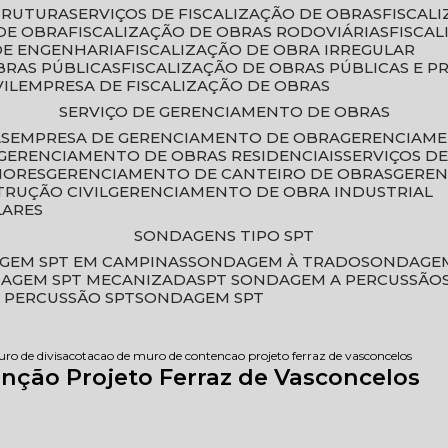
STRUTURA
SERVIÇOS DE FISCALIZAÇÃO DE OBRAS
FISCA
DE OBRA
FISCALIZAÇÃO DE OBRAS RODOVIÁRIAS
FISCA
 DE ENGENHARIA
FISCALIZAÇÃO DE OBRA IRREGULAR
BRAS PÚBLICAS
FISCALIZAÇÃO DE OBRAS PÚBLICAS E P
VIL
EMPRESA DE FISCALIZAÇÃO DE OBRAS
SERVIÇO DE GERENCIAMENTO DE OBRAS
AS
EMPRESA DE GERENCIAMENTO DE OBRA
GERENCIAM
GERENCIAMENTO DE OBRAS RESIDENCIAIS
SERVIÇOS 
IORES
GERENCIAMENTO DE CANTEIRO DE OBRAS
GERE
TRUÇÃO CIVIL
GERENCIAMENTO DE OBRA INDUSTRIAL
LARES
SONDAGENS TIPO SPT
GEM SPT EM CAMPINAS
SONDAGEM À TRADO
SONDAGEM
DAGEM SPT MECANIZADA
SPT SONDAGEM A PERCUSSÃO
 PERCUSSÃO SPT
SONDAGEM SPT
uro de divisa
cotacao de muro de contencao projeto ferraz de vasconcelos
nção Projeto Ferraz de Vasconcelos