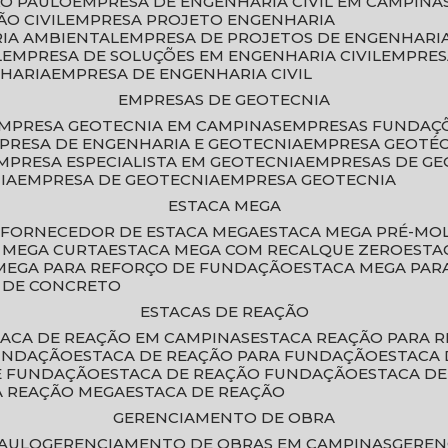
ÃO PAULO
EMPRESA DE ENGENHARIA CIVIL EM CAMPINA
O CIVIL
EMPRESA PROJETO ENGENHARIA
RIA AMBIENTAL
EMPRESA DE PROJETOS DE ENGENHARIA
L
EMPRESA DE SOLUÇÕES EM ENGENHARIA CIVIL
EMPRE
NHARIA
EMPRESA DE ENGENHARIA CIVIL
EMPRESAS DE GEOTECNIA
EMPRESA GEOTECNIA EM CAMPINAS
EMPRESAS FUNDAÇ
MPRESA DE ENGENHARIA E GEOTECNIA
EMPRESA GEOTÉ
EMPRESA ESPECIALISTA EM GEOTECNIA
EMPRESAS DE G
IA
EMPRESA DE GEOTECNIA
EMPRESA GEOTECNIA
ESTACA MEGA
O
FORNECEDOR DE ESTACA MEGA
ESTACA MEGA PRÉ-M
A MEGA CURTA
ESTACA MEGA COM RECALQUE ZERO
EST
 MEGA PARA REFORÇO DE FUNDAÇÃO
ESTACA MEGA PAR
A DE CONCRETO
ESTACAS DE REAÇÃO
STACA DE REAÇÃO EM CAMPINAS
ESTACA REAÇÃO PARA 
FUNDAÇÃO
ESTACA DE REAÇÃO PARA FUNDAÇÃO
ESTACA
DE FUNDAÇÃO
ESTACA DE REAÇÃO FUNDAÇÃO
ESTACA D
A REAÇÃO MEGA
ESTACA DE REAÇÃO
GERENCIAMENTO DE OBRA
PAULO
GERENCIAMENTO DE OBRAS EM CAMPINAS
GERE