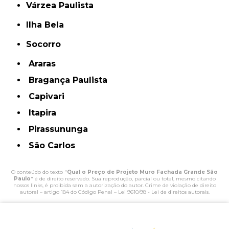
Várzea Paulista
Ilha Bela
Socorro
Araras
Bragança Paulista
Capivari
Itapira
Pirassununga
São Carlos
O conteúdo do texto "
Qual o Preço de Projeto Muro Fachada Grande São
Paulo
" é de direito reservado. Sua reprodução, parcial ou total, mesmo citando
nossos links, é proibida sem a autorização do autor. Crime de violação de direito
autoral – artigo 184 do Código Penal –
Lei 9610/98 - Lei de direitos autorais
.