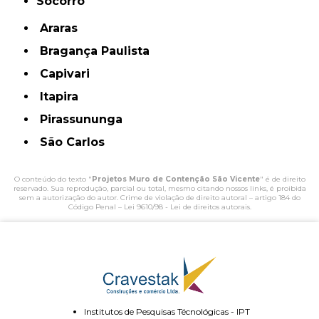
Socorro
Araras
Bragança Paulista
Capivari
Itapira
Pirassununga
São Carlos
O conteúdo do texto "
Projetos Muro de Contenção São Vicente
" é de direito
reservado. Sua reprodução, parcial ou total, mesmo citando nossos links, é proibida
sem a autorização do autor. Crime de violação de direito autoral – artigo 184 do
Código Penal –
Lei 9610/98 - Lei de direitos autorais
.
Institutos de Pesquisas Técnológicas - IPT