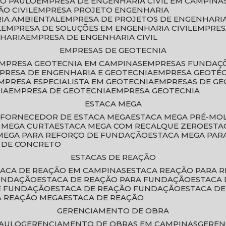
ÃO PAULO
EMPRESA DE ENGENHARIA CIVIL EM CAMPINA
O CIVIL
EMPRESA PROJETO ENGENHARIA
RIA AMBIENTAL
EMPRESA DE PROJETOS DE ENGENHARIA
L
EMPRESA DE SOLUÇÕES EM ENGENHARIA CIVIL
EMPRE
NHARIA
EMPRESA DE ENGENHARIA CIVIL
EMPRESAS DE GEOTECNIA
EMPRESA GEOTECNIA EM CAMPINAS
EMPRESAS FUNDAÇ
MPRESA DE ENGENHARIA E GEOTECNIA
EMPRESA GEOTÉ
EMPRESA ESPECIALISTA EM GEOTECNIA
EMPRESAS DE G
IA
EMPRESA DE GEOTECNIA
EMPRESA GEOTECNIA
ESTACA MEGA
O
FORNECEDOR DE ESTACA MEGA
ESTACA MEGA PRÉ-M
A MEGA CURTA
ESTACA MEGA COM RECALQUE ZERO
EST
 MEGA PARA REFORÇO DE FUNDAÇÃO
ESTACA MEGA PAR
A DE CONCRETO
ESTACAS DE REAÇÃO
STACA DE REAÇÃO EM CAMPINAS
ESTACA REAÇÃO PARA 
FUNDAÇÃO
ESTACA DE REAÇÃO PARA FUNDAÇÃO
ESTACA
DE FUNDAÇÃO
ESTACA DE REAÇÃO FUNDAÇÃO
ESTACA D
A REAÇÃO MEGA
ESTACA DE REAÇÃO
GERENCIAMENTO DE OBRA
PAULO
GERENCIAMENTO DE OBRAS EM CAMPINAS
GERE