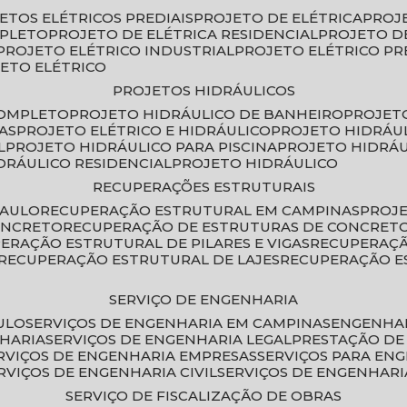
JETOS ELÉTRICOS PREDIAIS
PROJETO DE ELÉTRICA
PROJ
MPLETO
PROJETO DE ELÉTRICA RESIDENCIAL
PROJETO D
PROJETO ELÉTRICO INDUSTRIAL
PROJETO ELÉTRICO PR
JETO ELÉTRICO
PROJETOS HIDRÁULICOS
COMPLETO
PROJETO HIDRÁULICO DE BANHEIRO
PROJET
AS
PROJETO ELÉTRICO E HIDRÁULICO
PROJETO HIDRÁU
L
PROJETO HIDRÁULICO PARA PISCINA
PROJETO HIDRÁ
IDRÁULICO RESIDENCIAL
PROJETO HIDRÁULICO
RECUPERAÇÕES ESTRUTURAIS
PAULO
RECUPERAÇÃO ESTRUTURAL EM CAMPINAS
PROJ
ONCRETO
RECUPERAÇÃO DE ESTRUTURAS DE CONCRE
PERAÇÃO ESTRUTURAL DE PILARES E VIGAS
RECUPERAÇ
RECUPERAÇÃO ESTRUTURAL DE LAJES
RECUPERAÇÃO E
SERVIÇO DE ENGENHARIA
ULO
SERVIÇOS DE ENGENHARIA EM CAMPINAS
ENGENHA
NHARIA
SERVIÇOS DE ENGENHARIA LEGAL
PRESTAÇÃO DE
ERVIÇOS DE ENGENHARIA EMPRESAS
SERVIÇOS PARA EN
ERVIÇOS DE ENGENHARIA CIVIL
SERVIÇOS DE ENGENHARI
SERVIÇO DE FISCALIZAÇÃO DE OBRAS