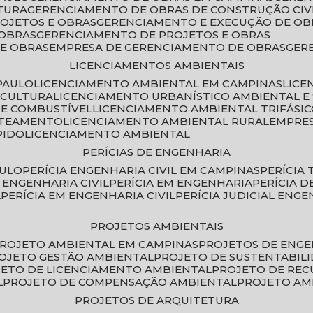
TURA
GERENCIAMENTO DE OBRAS DE CONSTRUÇÃO CIV
ROJETOS E OBRAS
GERENCIAMENTO E EXECUÇÃO DE OB
 OBRAS
GERENCIAMENTO DE PROJETOS E OBRAS
E OBRAS
EMPRESA DE GERENCIAMENTO DE OBRAS
GE
LICENCIAMENTOS AMBIENTAIS
PAULO
LICENCIAMENTO AMBIENTAL EM CAMPINAS
LIC
ICULTURA
LICENCIAMENTO URBANÍSTICO AMBIENTAL E
DE COMBUSTÍVEL
LICENCIAMENTO AMBIENTAL TRIFÁSI
OTEAMENTO
LICENCIAMENTO AMBIENTAL RURAL
EMPRE
PIDO
LICENCIAMENTO AMBIENTAL
PERÍCIAS DE ENGENHARIA
AULO
PERÍCIA ENGENHARIA CIVIL EM CAMPINAS
PERÍCIA
A ENGENHARIA CIVIL
PERÍCIA EM ENGENHARIA
PERÍCIA 
L
PERÍCIA EM ENGENHARIA CIVIL
PERÍCIA JUDICIAL ENGE
PROJETOS AMBIENTAIS
PROJETO AMBIENTAL EM CAMPINAS
PROJETOS DE ENG
ROJETO GESTÃO AMBIENTAL
PROJETO DE SUSTENTABIL
JETO DE LICENCIAMENTO AMBIENTAL
PROJETO DE RE
L
PROJETO DE COMPENSAÇÃO AMBIENTAL
PROJETO A
PROJETOS DE ARQUITETURA