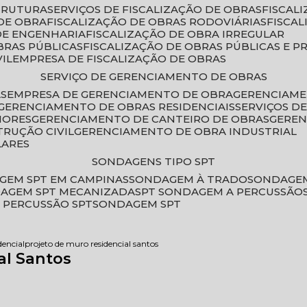
STRUTURA
SERVIÇOS DE FISCALIZAÇÃO DE OBRAS
FISCA
DE OBRA
FISCALIZAÇÃO DE OBRAS RODOVIÁRIAS
FISCA
 DE ENGENHARIA
FISCALIZAÇÃO DE OBRA IRREGULAR
BRAS PÚBLICAS
FISCALIZAÇÃO DE OBRAS PÚBLICAS E P
VIL
EMPRESA DE FISCALIZAÇÃO DE OBRAS
SERVIÇO DE GERENCIAMENTO DE OBRAS
AS
EMPRESA DE GERENCIAMENTO DE OBRA
GERENCIAM
GERENCIAMENTO DE OBRAS RESIDENCIAIS
SERVIÇOS 
IORES
GERENCIAMENTO DE CANTEIRO DE OBRAS
GERE
TRUÇÃO CIVIL
GERENCIAMENTO DE OBRA INDUSTRIAL
LARES
SONDAGENS TIPO SPT
GEM SPT EM CAMPINAS
SONDAGEM À TRADO
SONDAGEM
DAGEM SPT MECANIZADA
SPT SONDAGEM A PERCUSSÃO
 PERCUSSÃO SPT
SONDAGEM SPT
dencial
projeto de muro residencial santos
al Santos