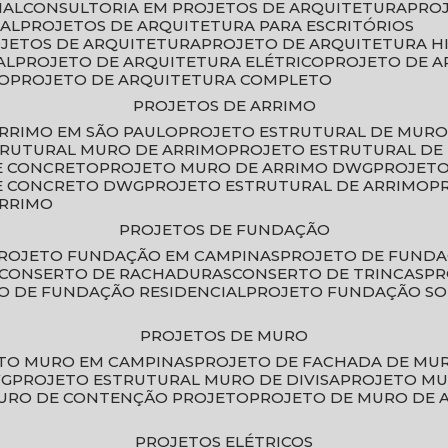
IAL
CONSULTORIA EM PROJETOS DE ARQUITETURA
PRO
IAL
PROJETOS DE ARQUITETURA PARA ESCRITÓRIOS
OJETOS DE ARQUITETURA
PROJETO DE ARQUITETURA H
AL
PROJETO DE ARQUITETURA ELÉTRICO
PROJETO DE 
VO
PROJETO DE ARQUITETURA COMPLETO
PROJETOS DE ARRIMO
ARRIMO EM SÃO PAULO
PROJETO ESTRUTURAL DE MURO
TRUTURAL MURO DE ARRIMO
PROJETO ESTRUTURAL D
E CONCRETO
PROJETO MURO DE ARRIMO DWG
PROJET
DE CONCRETO DWG
PROJETO ESTRUTURAL DE ARRIMO
ARRIMO
PROJETOS DE FUNDAÇÃO
PROJETO FUNDAÇÃO EM CAMPINAS
PROJETO DE FUND
CONSERTO DE RACHADURAS
CONSERTO DE TRINCAS
P
TO DE FUNDAÇÃO RESIDENCIAL
PROJETO FUNDAÇÃO S
PROJETOS DE MURO
ETO MURO EM CAMPINAS
PROJETO DE FACHADA DE MU
WG
PROJETO ESTRUTURAL MURO DE DIVISA
PROJETO M
MURO DE CONTENÇÃO PROJETO
PROJETO DE MURO DE 
PROJETOS ELÉTRICOS