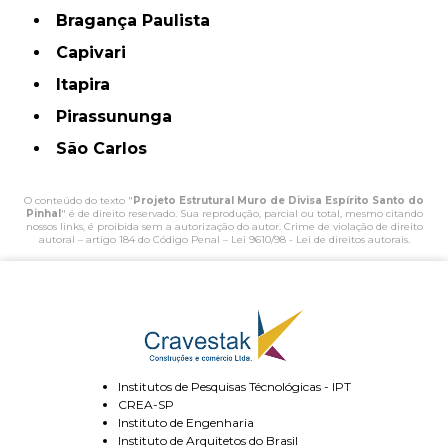
Bragança Paulista
Capivari
Itapira
Pirassununga
São Carlos
O conteúdo do texto "
Projeto Estrutural Muro de Divisa Espírito Santo do
Pinhal
" é de direito reservado. Sua reprodução, parcial ou total, mesmo citando
nossos links, é proibida sem a autorização do autor. Crime de violação de direito
autoral – artigo 184 do Código Penal –
Lei 9610/98 - Lei de direitos autorais
.
Institutos de Pesquisas Técnológicas - IPT
CREA-SP
Instituto de Engenharia
Instituto de Arquitetos do Brasil