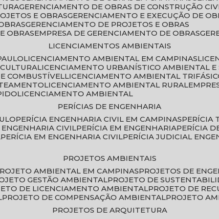
TURA
GERENCIAMENTO DE OBRAS DE CONSTRUÇÃO CIV
ROJETOS E OBRAS
GERENCIAMENTO E EXECUÇÃO DE OB
 OBRAS
GERENCIAMENTO DE PROJETOS E OBRAS
E OBRAS
EMPRESA DE GERENCIAMENTO DE OBRAS
GE
LICENCIAMENTOS AMBIENTAIS
PAULO
LICENCIAMENTO AMBIENTAL EM CAMPINAS
LIC
ICULTURA
LICENCIAMENTO URBANÍSTICO AMBIENTAL E
DE COMBUSTÍVEL
LICENCIAMENTO AMBIENTAL TRIFÁSI
OTEAMENTO
LICENCIAMENTO AMBIENTAL RURAL
EMPRE
PIDO
LICENCIAMENTO AMBIENTAL
PERÍCIAS DE ENGENHARIA
AULO
PERÍCIA ENGENHARIA CIVIL EM CAMPINAS
PERÍCIA
A ENGENHARIA CIVIL
PERÍCIA EM ENGENHARIA
PERÍCIA 
L
PERÍCIA EM ENGENHARIA CIVIL
PERÍCIA JUDICIAL ENGE
PROJETOS AMBIENTAIS
PROJETO AMBIENTAL EM CAMPINAS
PROJETOS DE ENG
ROJETO GESTÃO AMBIENTAL
PROJETO DE SUSTENTABIL
JETO DE LICENCIAMENTO AMBIENTAL
PROJETO DE RE
L
PROJETO DE COMPENSAÇÃO AMBIENTAL
PROJETO A
PROJETOS DE ARQUITETURA