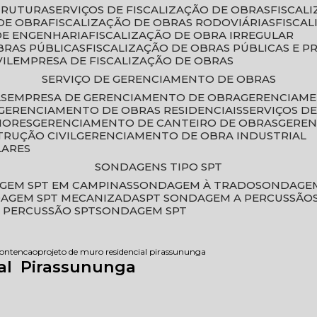
STRUTURA
SERVIÇOS DE FISCALIZAÇÃO DE OBRAS
FISCA
DE OBRA
FISCALIZAÇÃO DE OBRAS RODOVIÁRIAS
FISCA
 DE ENGENHARIA
FISCALIZAÇÃO DE OBRA IRREGULAR
BRAS PÚBLICAS
FISCALIZAÇÃO DE OBRAS PÚBLICAS E P
VIL
EMPRESA DE FISCALIZAÇÃO DE OBRAS
SERVIÇO DE GERENCIAMENTO DE OBRAS
AS
EMPRESA DE GERENCIAMENTO DE OBRA
GERENCIAM
GERENCIAMENTO DE OBRAS RESIDENCIAIS
SERVIÇOS 
IORES
GERENCIAMENTO DE CANTEIRO DE OBRAS
GERE
TRUÇÃO CIVIL
GERENCIAMENTO DE OBRA INDUSTRIAL
LARES
SONDAGENS TIPO SPT
GEM SPT EM CAMPINAS
SONDAGEM À TRADO
SONDAGEM
DAGEM SPT MECANIZADA
SPT SONDAGEM A PERCUSSÃO
 PERCUSSÃO SPT
SONDAGEM SPT
contencao
projeto de muro residencial pirassununga
ial Pirassununga