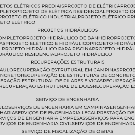
JETOS ELÉTRICOS PREDIAIS
PROJETO DE ELÉTRICA
PROJ
MPLETO
PROJETO DE ELÉTRICA RESIDENCIAL
PROJETO D
PROJETO ELÉTRICO INDUSTRIAL
PROJETO ELÉTRICO PR
JETO ELÉTRICO
PROJETOS HIDRÁULICOS
COMPLETO
PROJETO HIDRÁULICO DE BANHEIRO
PROJET
AS
PROJETO ELÉTRICO E HIDRÁULICO
PROJETO HIDRÁU
L
PROJETO HIDRÁULICO PARA PISCINA
PROJETO HIDRÁ
IDRÁULICO RESIDENCIAL
PROJETO HIDRÁULICO
RECUPERAÇÕES ESTRUTURAIS
PAULO
RECUPERAÇÃO ESTRUTURAL EM CAMPINAS
PROJ
ONCRETO
RECUPERAÇÃO DE ESTRUTURAS DE CONCRE
PERAÇÃO ESTRUTURAL DE PILARES E VIGAS
RECUPERAÇ
RECUPERAÇÃO ESTRUTURAL DE LAJES
RECUPERAÇÃO E
SERVIÇO DE ENGENHARIA
ULO
SERVIÇOS DE ENGENHARIA EM CAMPINAS
ENGENHA
NHARIA
SERVIÇOS DE ENGENHARIA LEGAL
PRESTAÇÃO DE
ERVIÇOS DE ENGENHARIA EMPRESAS
SERVIÇOS PARA EN
ERVIÇOS DE ENGENHARIA CIVIL
SERVIÇOS DE ENGENHARI
SERVIÇO DE FISCALIZAÇÃO DE OBRAS