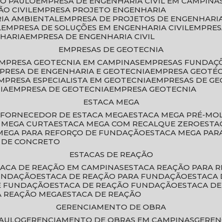
ÃO PAULO
EMPRESA DE ENGENHARIA CIVIL EM CAMPINA
O CIVIL
EMPRESA PROJETO ENGENHARIA
RIA AMBIENTAL
EMPRESA DE PROJETOS DE ENGENHARIA
L
EMPRESA DE SOLUÇÕES EM ENGENHARIA CIVIL
EMPRE
NHARIA
EMPRESA DE ENGENHARIA CIVIL
EMPRESAS DE GEOTECNIA
EMPRESA GEOTECNIA EM CAMPINAS
EMPRESAS FUNDAÇ
MPRESA DE ENGENHARIA E GEOTECNIA
EMPRESA GEOTÉ
EMPRESA ESPECIALISTA EM GEOTECNIA
EMPRESAS DE G
IA
EMPRESA DE GEOTECNIA
EMPRESA GEOTECNIA
ESTACA MEGA
O
FORNECEDOR DE ESTACA MEGA
ESTACA MEGA PRÉ-M
A MEGA CURTA
ESTACA MEGA COM RECALQUE ZERO
EST
 MEGA PARA REFORÇO DE FUNDAÇÃO
ESTACA MEGA PAR
A DE CONCRETO
ESTACAS DE REAÇÃO
STACA DE REAÇÃO EM CAMPINAS
ESTACA REAÇÃO PARA 
FUNDAÇÃO
ESTACA DE REAÇÃO PARA FUNDAÇÃO
ESTACA
DE FUNDAÇÃO
ESTACA DE REAÇÃO FUNDAÇÃO
ESTACA D
A REAÇÃO MEGA
ESTACA DE REAÇÃO
GERENCIAMENTO DE OBRA
PAULO
GERENCIAMENTO DE OBRAS EM CAMPINAS
GERE