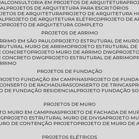
IAL
CONSULTORIA EM PROJETOS DE ARQUITETURA
PRO
IAL
PROJETOS DE ARQUITETURA PARA ESCRITÓRIOS
OJETOS DE ARQUITETURA
PROJETO DE ARQUITETURA H
AL
PROJETO DE ARQUITETURA ELÉTRICO
PROJETO DE 
VO
PROJETO DE ARQUITETURA COMPLETO
PROJETOS DE ARRIMO
ARRIMO EM SÃO PAULO
PROJETO ESTRUTURAL DE MURO
TRUTURAL MURO DE ARRIMO
PROJETO ESTRUTURAL D
E CONCRETO
PROJETO MURO DE ARRIMO DWG
PROJET
DE CONCRETO DWG
PROJETO ESTRUTURAL DE ARRIMO
ARRIMO
PROJETOS DE FUNDAÇÃO
PROJETO FUNDAÇÃO EM CAMPINAS
PROJETO DE FUND
CONSERTO DE RACHADURAS
CONSERTO DE TRINCAS
P
TO DE FUNDAÇÃO RESIDENCIAL
PROJETO FUNDAÇÃO S
PROJETOS DE MURO
ETO MURO EM CAMPINAS
PROJETO DE FACHADA DE MU
WG
PROJETO ESTRUTURAL MURO DE DIVISA
PROJETO M
MURO DE CONTENÇÃO PROJETO
PROJETO DE MURO DE 
PROJETOS ELÉTRICOS