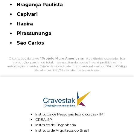
Bragança Paulista
Capivari
Itapira
Pirassununga
São Carlos
O conteúdo do texto "
Projeto Muro Americana
" é de direito reservado. Sua
reprodução, parcial ou total, mesmo citando nossos links, é proibida sem a
autorização do autor. Crime de violação de direito autoral – artigo 184 do Código
Penal –
Lei 9610/98 - Lei de direitos autorais
.
Institutos de Pesquisas Técnológicas - IPT
CREA-SP
Instituto de Engenharia
Instituto de Arquitetos do Brasil