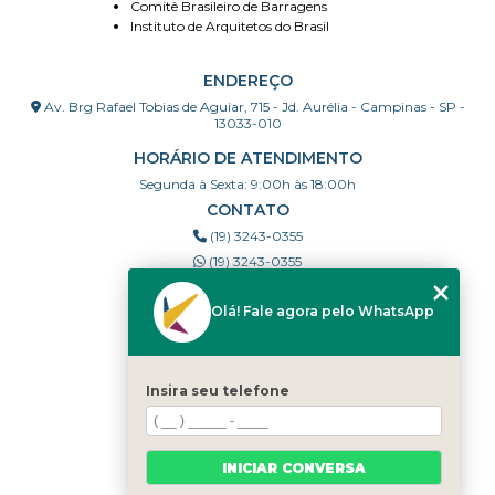
Comitê Brasileiro de Barragens
Instituto de Arquitetos do Brasil
ENDEREÇO
Av. Brg Rafael Tobias de Aguiar, 715 - Jd. Aurélia - Campinas - SP -
13033-010
HORÁRIO DE ATENDIMENTO
Segunda à Sexta: 9:00h às 18:00h
CONTATO
(19) 3243-0355
(19) 3243-0355
cravestak@gmail.com
Olá! Fale agora pelo WhatsApp
MENU
HOME
Insira seu telefone
QUEM SOMOS
PORTFÓLIO
DÚVIDAS FREQUENTES
INICIAR CONVERSA
CONTATO