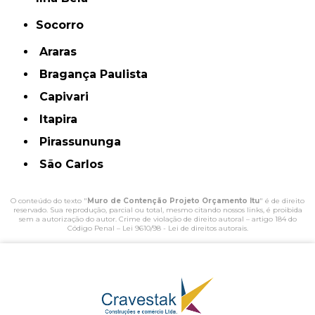
Socorro
Araras
Bragança Paulista
Capivari
Itapira
Pirassununga
São Carlos
O conteúdo do texto "
Muro de Contenção Projeto Orçamento Itu
" é de direito
reservado. Sua reprodução, parcial ou total, mesmo citando nossos links, é proibida
sem a autorização do autor. Crime de violação de direito autoral – artigo 184 do
Código Penal –
Lei 9610/98 - Lei de direitos autorais
.