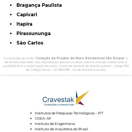
Bragança Paulista
Capivari
Itapira
Pirassununga
São Carlos
O conteúdo do texto "
Cotação de Projeto de Muro Residencial São Roque
" é
de direito reservado. Sua reprodução, parcial ou total, mesmo citando nossos links, é
proibida sem a autorização do autor. Crime de violação de direito autoral – artigo 184
do Código Penal –
Lei 9610/98 - Lei de direitos autorais
.
Institutos de Pesquisas Técnológicas - IPT
CREA-SP
Instituto de Engenharia
Instituto de Arquitetos do Brasil