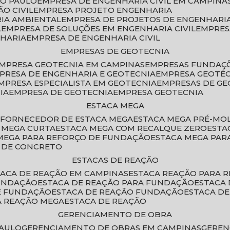
ÃO PAULO
EMPRESA DE ENGENHARIA CIVIL EM CAMPINA
O CIVIL
EMPRESA PROJETO ENGENHARIA
RIA AMBIENTAL
EMPRESA DE PROJETOS DE ENGENHARIA
L
EMPRESA DE SOLUÇÕES EM ENGENHARIA CIVIL
EMPRE
NHARIA
EMPRESA DE ENGENHARIA CIVIL
EMPRESAS DE GEOTECNIA
EMPRESA GEOTECNIA EM CAMPINAS
EMPRESAS FUNDAÇ
MPRESA DE ENGENHARIA E GEOTECNIA
EMPRESA GEOTÉ
EMPRESA ESPECIALISTA EM GEOTECNIA
EMPRESAS DE G
IA
EMPRESA DE GEOTECNIA
EMPRESA GEOTECNIA
ESTACA MEGA
O
FORNECEDOR DE ESTACA MEGA
ESTACA MEGA PRÉ-M
A MEGA CURTA
ESTACA MEGA COM RECALQUE ZERO
EST
 MEGA PARA REFORÇO DE FUNDAÇÃO
ESTACA MEGA PAR
A DE CONCRETO
ESTACAS DE REAÇÃO
STACA DE REAÇÃO EM CAMPINAS
ESTACA REAÇÃO PARA 
FUNDAÇÃO
ESTACA DE REAÇÃO PARA FUNDAÇÃO
ESTACA
DE FUNDAÇÃO
ESTACA DE REAÇÃO FUNDAÇÃO
ESTACA D
A REAÇÃO MEGA
ESTACA DE REAÇÃO
GERENCIAMENTO DE OBRA
PAULO
GERENCIAMENTO DE OBRAS EM CAMPINAS
GERE