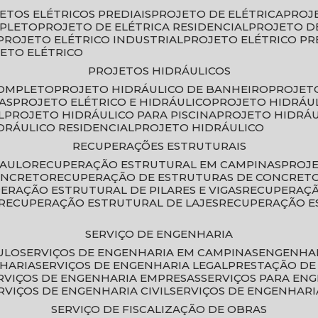
JETOS ELÉTRICOS PREDIAIS
PROJETO DE ELÉTRICA
PROJ
MPLETO
PROJETO DE ELÉTRICA RESIDENCIAL
PROJETO D
PROJETO ELÉTRICO INDUSTRIAL
PROJETO ELÉTRICO PR
JETO ELÉTRICO
PROJETOS HIDRÁULICOS
COMPLETO
PROJETO HIDRÁULICO DE BANHEIRO
PROJET
AS
PROJETO ELÉTRICO E HIDRÁULICO
PROJETO HIDRÁU
L
PROJETO HIDRÁULICO PARA PISCINA
PROJETO HIDRÁ
IDRÁULICO RESIDENCIAL
PROJETO HIDRÁULICO
RECUPERAÇÕES ESTRUTURAIS
PAULO
RECUPERAÇÃO ESTRUTURAL EM CAMPINAS
PROJ
ONCRETO
RECUPERAÇÃO DE ESTRUTURAS DE CONCRE
PERAÇÃO ESTRUTURAL DE PILARES E VIGAS
RECUPERAÇ
RECUPERAÇÃO ESTRUTURAL DE LAJES
RECUPERAÇÃO E
SERVIÇO DE ENGENHARIA
ULO
SERVIÇOS DE ENGENHARIA EM CAMPINAS
ENGENHA
NHARIA
SERVIÇOS DE ENGENHARIA LEGAL
PRESTAÇÃO DE
ERVIÇOS DE ENGENHARIA EMPRESAS
SERVIÇOS PARA EN
ERVIÇOS DE ENGENHARIA CIVIL
SERVIÇOS DE ENGENHARI
SERVIÇO DE FISCALIZAÇÃO DE OBRAS