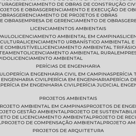
TURA
GERENCIAMENTO DE OBRAS DE CONSTRUÇÃO CIV
ROJETOS E OBRAS
GERENCIAMENTO E EXECUÇÃO DE OB
 OBRAS
GERENCIAMENTO DE PROJETOS E OBRAS
E OBRAS
EMPRESA DE GERENCIAMENTO DE OBRAS
GE
LICENCIAMENTOS AMBIENTAIS
PAULO
LICENCIAMENTO AMBIENTAL EM CAMPINAS
LIC
ICULTURA
LICENCIAMENTO URBANÍSTICO AMBIENTAL E
DE COMBUSTÍVEL
LICENCIAMENTO AMBIENTAL TRIFÁSI
OTEAMENTO
LICENCIAMENTO AMBIENTAL RURAL
EMPRE
PIDO
LICENCIAMENTO AMBIENTAL
PERÍCIAS DE ENGENHARIA
AULO
PERÍCIA ENGENHARIA CIVIL EM CAMPINAS
PERÍCIA
A ENGENHARIA CIVIL
PERÍCIA EM ENGENHARIA
PERÍCIA 
L
PERÍCIA EM ENGENHARIA CIVIL
PERÍCIA JUDICIAL ENGE
PROJETOS AMBIENTAIS
PROJETO AMBIENTAL EM CAMPINAS
PROJETOS DE ENG
ROJETO GESTÃO AMBIENTAL
PROJETO DE SUSTENTABIL
JETO DE LICENCIAMENTO AMBIENTAL
PROJETO DE RE
L
PROJETO DE COMPENSAÇÃO AMBIENTAL
PROJETO A
PROJETOS DE ARQUITETURA