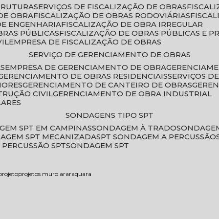
STRUTURA
SERVIÇOS DE FISCALIZAÇÃO DE OBRAS
FISCA
DE OBRA
FISCALIZAÇÃO DE OBRAS RODOVIÁRIAS
FISCA
 DE ENGENHARIA
FISCALIZAÇÃO DE OBRA IRREGULAR
BRAS PÚBLICAS
FISCALIZAÇÃO DE OBRAS PÚBLICAS E P
VIL
EMPRESA DE FISCALIZAÇÃO DE OBRAS
SERVIÇO DE GERENCIAMENTO DE OBRAS
AS
EMPRESA DE GERENCIAMENTO DE OBRA
GERENCIAM
GERENCIAMENTO DE OBRAS RESIDENCIAIS
SERVIÇOS 
IORES
GERENCIAMENTO DE CANTEIRO DE OBRAS
GERE
TRUÇÃO CIVIL
GERENCIAMENTO DE OBRA INDUSTRIAL
LARES
SONDAGENS TIPO SPT
GEM SPT EM CAMPINAS
SONDAGEM À TRADO
SONDAGEM
DAGEM SPT MECANIZADA
SPT SONDAGEM A PERCUSSÃO
 PERCUSSÃO SPT
SONDAGEM SPT
rojeto
projetos muro araraquara