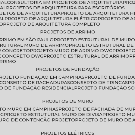
IAL
CONSULTORIA EM PROJETOS DE ARQUITETURA
PRO
IAL
PROJETOS DE ARQUITETURA PARA ESCRITÓRIOS
OJETOS DE ARQUITETURA
PROJETO DE ARQUITETURA H
AL
PROJETO DE ARQUITETURA ELÉTRICO
PROJETO DE 
VO
PROJETO DE ARQUITETURA COMPLETO
PROJETOS DE ARRIMO
ARRIMO EM SÃO PAULO
PROJETO ESTRUTURAL DE MURO
TRUTURAL MURO DE ARRIMO
PROJETO ESTRUTURAL D
E CONCRETO
PROJETO MURO DE ARRIMO DWG
PROJET
DE CONCRETO DWG
PROJETO ESTRUTURAL DE ARRIMO
ARRIMO
PROJETOS DE FUNDAÇÃO
PROJETO FUNDAÇÃO EM CAMPINAS
PROJETO DE FUND
CONSERTO DE RACHADURAS
CONSERTO DE TRINCAS
P
TO DE FUNDAÇÃO RESIDENCIAL
PROJETO FUNDAÇÃO S
PROJETOS DE MURO
ETO MURO EM CAMPINAS
PROJETO DE FACHADA DE MU
WG
PROJETO ESTRUTURAL MURO DE DIVISA
PROJETO M
MURO DE CONTENÇÃO PROJETO
PROJETO DE MURO DE 
PROJETOS ELÉTRICOS