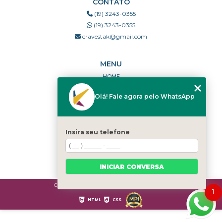
CONTATO
(19) 3243-0355
(19) 3243-0355
cravestak@gmail.com
MENU
HOME
QUEM SOMOS
Olá! Fale agora pelo WhatsApp
PORTFÓLIO
DÚVIDAS FREQUENTES
CONTATO
Insira seu telefone
CATEGORIAS
MAPA DO SITE
INICIAR CONVERSA
Copyright © Cravestak. (Lei 9610 de 19/02/1998)
1
HTML
CSS