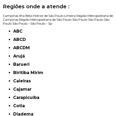
Regiões onde a atende :
Campinas
Ilha Bela
Interior de São Paulo
Limeira
Região Metropolitana de
Campinas
Região Metropolitana de São Paulo
São Paulo
São Paulo
São
Paulo
São Paulo -
São Paulo - Sp
ABC
ABCD
ABCDM
Arujá
Barueri
Biritiba Mirim
Caieiras
Cajamar
Carapicuíba
Cotia
Diadema