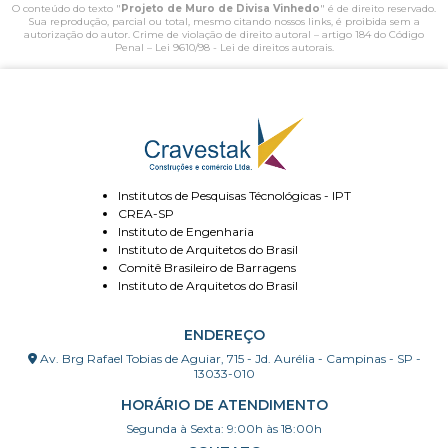
O conteúdo do texto "
Projeto de Muro de Divisa Vinhedo
" é de direito reservado.
Sua reprodução, parcial ou total, mesmo citando nossos links, é proibida sem a
autorização do autor. Crime de violação de direito autoral – artigo 184 do Código
Penal –
Lei 9610/98 - Lei de direitos autorais
.
Institutos de Pesquisas Técnológicas - IPT
CREA-SP
Instituto de Engenharia
Instituto de Arquitetos do Brasil
Comitê Brasileiro de Barragens
Instituto de Arquitetos do Brasil
ENDEREÇO
Av. Brg Rafael Tobias de Aguiar, 715 - Jd. Aurélia - Campinas - SP -
13033-010
HORÁRIO DE ATENDIMENTO
Segunda à Sexta: 9:00h às 18:00h