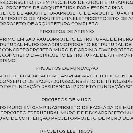
IAL
CONSULTORIA EM PROJETOS DE ARQUITETURA
PRO
IAL
PROJETOS DE ARQUITETURA PARA ESCRITÓRIOS
OJETOS DE ARQUITETURA
PROJETO DE ARQUITETURA H
AL
PROJETO DE ARQUITETURA ELÉTRICO
PROJETO DE 
VO
PROJETO DE ARQUITETURA COMPLETO
PROJETOS DE ARRIMO
ARRIMO EM SÃO PAULO
PROJETO ESTRUTURAL DE MURO
TRUTURAL MURO DE ARRIMO
PROJETO ESTRUTURAL D
E CONCRETO
PROJETO MURO DE ARRIMO DWG
PROJET
DE CONCRETO DWG
PROJETO ESTRUTURAL DE ARRIMO
ARRIMO
PROJETOS DE FUNDAÇÃO
PROJETO FUNDAÇÃO EM CAMPINAS
PROJETO DE FUND
CONSERTO DE RACHADURAS
CONSERTO DE TRINCAS
P
TO DE FUNDAÇÃO RESIDENCIAL
PROJETO FUNDAÇÃO S
PROJETOS DE MURO
ETO MURO EM CAMPINAS
PROJETO DE FACHADA DE MU
WG
PROJETO ESTRUTURAL MURO DE DIVISA
PROJETO M
MURO DE CONTENÇÃO PROJETO
PROJETO DE MURO DE 
PROJETOS ELÉTRICOS