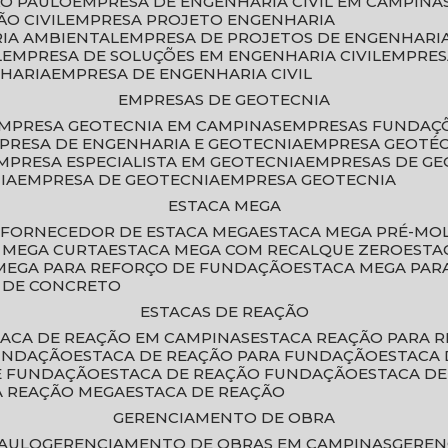
ÃO PAULO
EMPRESA DE ENGENHARIA CIVIL EM CAMPINA
O CIVIL
EMPRESA PROJETO ENGENHARIA
RIA AMBIENTAL
EMPRESA DE PROJETOS DE ENGENHARIA
L
EMPRESA DE SOLUÇÕES EM ENGENHARIA CIVIL
EMPRE
NHARIA
EMPRESA DE ENGENHARIA CIVIL
EMPRESAS DE GEOTECNIA
EMPRESA GEOTECNIA EM CAMPINAS
EMPRESAS FUNDAÇ
MPRESA DE ENGENHARIA E GEOTECNIA
EMPRESA GEOTÉ
EMPRESA ESPECIALISTA EM GEOTECNIA
EMPRESAS DE G
IA
EMPRESA DE GEOTECNIA
EMPRESA GEOTECNIA
ESTACA MEGA
O
FORNECEDOR DE ESTACA MEGA
ESTACA MEGA PRÉ-M
A MEGA CURTA
ESTACA MEGA COM RECALQUE ZERO
EST
 MEGA PARA REFORÇO DE FUNDAÇÃO
ESTACA MEGA PAR
A DE CONCRETO
ESTACAS DE REAÇÃO
STACA DE REAÇÃO EM CAMPINAS
ESTACA REAÇÃO PARA 
FUNDAÇÃO
ESTACA DE REAÇÃO PARA FUNDAÇÃO
ESTACA
DE FUNDAÇÃO
ESTACA DE REAÇÃO FUNDAÇÃO
ESTACA D
A REAÇÃO MEGA
ESTACA DE REAÇÃO
GERENCIAMENTO DE OBRA
PAULO
GERENCIAMENTO DE OBRAS EM CAMPINAS
GERE