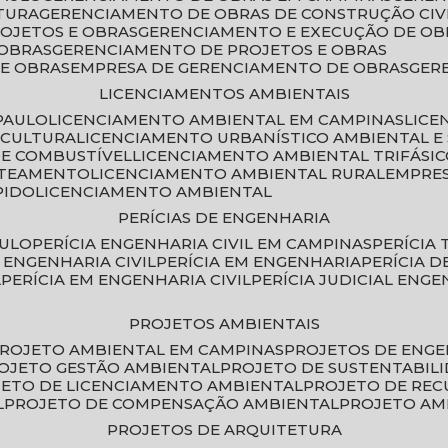
TURA
GERENCIAMENTO DE OBRAS DE CONSTRUÇÃO CIV
ROJETOS E OBRAS
GERENCIAMENTO E EXECUÇÃO DE OB
 OBRAS
GERENCIAMENTO DE PROJETOS E OBRAS
E OBRAS
EMPRESA DE GERENCIAMENTO DE OBRAS
GE
LICENCIAMENTOS AMBIENTAIS
PAULO
LICENCIAMENTO AMBIENTAL EM CAMPINAS
LIC
ICULTURA
LICENCIAMENTO URBANÍSTICO AMBIENTAL E
DE COMBUSTÍVEL
LICENCIAMENTO AMBIENTAL TRIFÁSI
OTEAMENTO
LICENCIAMENTO AMBIENTAL RURAL
EMPRE
PIDO
LICENCIAMENTO AMBIENTAL
PERÍCIAS DE ENGENHARIA
AULO
PERÍCIA ENGENHARIA CIVIL EM CAMPINAS
PERÍCIA
A ENGENHARIA CIVIL
PERÍCIA EM ENGENHARIA
PERÍCIA 
L
PERÍCIA EM ENGENHARIA CIVIL
PERÍCIA JUDICIAL ENGE
PROJETOS AMBIENTAIS
PROJETO AMBIENTAL EM CAMPINAS
PROJETOS DE ENG
ROJETO GESTÃO AMBIENTAL
PROJETO DE SUSTENTABIL
JETO DE LICENCIAMENTO AMBIENTAL
PROJETO DE RE
L
PROJETO DE COMPENSAÇÃO AMBIENTAL
PROJETO A
PROJETOS DE ARQUITETURA