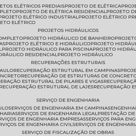
JETOS ELÉTRICOS PREDIAIS
PROJETO DE ELÉTRICA
PROJ
MPLETO
PROJETO DE ELÉTRICA RESIDENCIAL
PROJETO D
PROJETO ELÉTRICO INDUSTRIAL
PROJETO ELÉTRICO PR
JETO ELÉTRICO
PROJETOS HIDRÁULICOS
COMPLETO
PROJETO HIDRÁULICO DE BANHEIRO
PROJET
AS
PROJETO ELÉTRICO E HIDRÁULICO
PROJETO HIDRÁU
L
PROJETO HIDRÁULICO PARA PISCINA
PROJETO HIDRÁ
IDRÁULICO RESIDENCIAL
PROJETO HIDRÁULICO
RECUPERAÇÕES ESTRUTURAIS
PAULO
RECUPERAÇÃO ESTRUTURAL EM CAMPINAS
PROJ
ONCRETO
RECUPERAÇÃO DE ESTRUTURAS DE CONCRE
PERAÇÃO ESTRUTURAL DE PILARES E VIGAS
RECUPERAÇ
RECUPERAÇÃO ESTRUTURAL DE LAJES
RECUPERAÇÃO E
SERVIÇO DE ENGENHARIA
ULO
SERVIÇOS DE ENGENHARIA EM CAMPINAS
ENGENHA
NHARIA
SERVIÇOS DE ENGENHARIA LEGAL
PRESTAÇÃO DE
ERVIÇOS DE ENGENHARIA EMPRESAS
SERVIÇOS PARA EN
ERVIÇOS DE ENGENHARIA CIVIL
SERVIÇOS DE ENGENHARI
SERVIÇO DE FISCALIZAÇÃO DE OBRAS