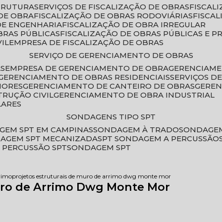
STRUTURA
SERVIÇOS DE FISCALIZAÇÃO DE OBRAS
FISCA
DE OBRA
FISCALIZAÇÃO DE OBRAS RODOVIÁRIAS
FISCA
 DE ENGENHARIA
FISCALIZAÇÃO DE OBRA IRREGULAR
BRAS PÚBLICAS
FISCALIZAÇÃO DE OBRAS PÚBLICAS E P
VIL
EMPRESA DE FISCALIZAÇÃO DE OBRAS
SERVIÇO DE GERENCIAMENTO DE OBRAS
AS
EMPRESA DE GERENCIAMENTO DE OBRA
GERENCIAM
GERENCIAMENTO DE OBRAS RESIDENCIAIS
SERVIÇOS 
IORES
GERENCIAMENTO DE CANTEIRO DE OBRAS
GERE
TRUÇÃO CIVIL
GERENCIAMENTO DE OBRA INDUSTRIAL
LARES
SONDAGENS TIPO SPT
GEM SPT EM CAMPINAS
SONDAGEM À TRADO
SONDAGEM
DAGEM SPT MECANIZADA
SPT SONDAGEM A PERCUSSÃO
 PERCUSSÃO SPT
SONDAGEM SPT
rimo
projetos estruturais de muro de arrimo dwg monte mor
Muro de Arrimo Dwg Monte Mor