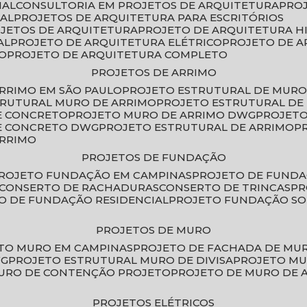
IAL
CONSULTORIA EM PROJETOS DE ARQUITETURA
PRO
IAL
PROJETOS DE ARQUITETURA PARA ESCRITÓRIOS
OJETOS DE ARQUITETURA
PROJETO DE ARQUITETURA H
AL
PROJETO DE ARQUITETURA ELÉTRICO
PROJETO DE 
VO
PROJETO DE ARQUITETURA COMPLETO
PROJETOS DE ARRIMO
ARRIMO EM SÃO PAULO
PROJETO ESTRUTURAL DE MURO
TRUTURAL MURO DE ARRIMO
PROJETO ESTRUTURAL D
E CONCRETO
PROJETO MURO DE ARRIMO DWG
PROJET
DE CONCRETO DWG
PROJETO ESTRUTURAL DE ARRIMO
ARRIMO
PROJETOS DE FUNDAÇÃO
PROJETO FUNDAÇÃO EM CAMPINAS
PROJETO DE FUND
CONSERTO DE RACHADURAS
CONSERTO DE TRINCAS
P
TO DE FUNDAÇÃO RESIDENCIAL
PROJETO FUNDAÇÃO S
PROJETOS DE MURO
ETO MURO EM CAMPINAS
PROJETO DE FACHADA DE MU
WG
PROJETO ESTRUTURAL MURO DE DIVISA
PROJETO M
MURO DE CONTENÇÃO PROJETO
PROJETO DE MURO DE 
PROJETOS ELÉTRICOS