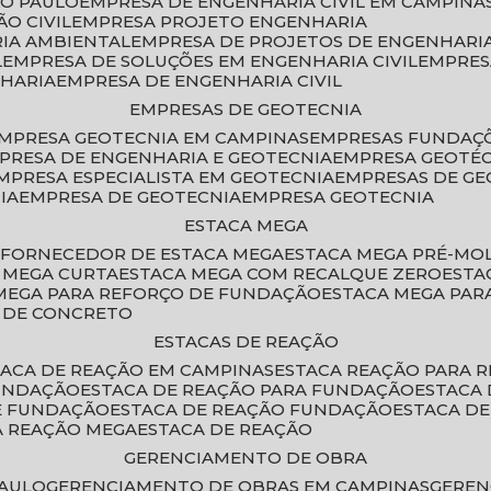
ÃO PAULO
EMPRESA DE ENGENHARIA CIVIL EM CAMPINA
O CIVIL
EMPRESA PROJETO ENGENHARIA
RIA AMBIENTAL
EMPRESA DE PROJETOS DE ENGENHARIA
L
EMPRESA DE SOLUÇÕES EM ENGENHARIA CIVIL
EMPRE
NHARIA
EMPRESA DE ENGENHARIA CIVIL
EMPRESAS DE GEOTECNIA
EMPRESA GEOTECNIA EM CAMPINAS
EMPRESAS FUNDAÇ
MPRESA DE ENGENHARIA E GEOTECNIA
EMPRESA GEOTÉ
EMPRESA ESPECIALISTA EM GEOTECNIA
EMPRESAS DE G
IA
EMPRESA DE GEOTECNIA
EMPRESA GEOTECNIA
ESTACA MEGA
O
FORNECEDOR DE ESTACA MEGA
ESTACA MEGA PRÉ-M
A MEGA CURTA
ESTACA MEGA COM RECALQUE ZERO
EST
 MEGA PARA REFORÇO DE FUNDAÇÃO
ESTACA MEGA PAR
A DE CONCRETO
ESTACAS DE REAÇÃO
STACA DE REAÇÃO EM CAMPINAS
ESTACA REAÇÃO PARA 
FUNDAÇÃO
ESTACA DE REAÇÃO PARA FUNDAÇÃO
ESTACA
DE FUNDAÇÃO
ESTACA DE REAÇÃO FUNDAÇÃO
ESTACA D
A REAÇÃO MEGA
ESTACA DE REAÇÃO
GERENCIAMENTO DE OBRA
PAULO
GERENCIAMENTO DE OBRAS EM CAMPINAS
GERE