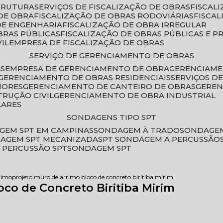
STRUTURA
SERVIÇOS DE FISCALIZAÇÃO DE OBRAS
FISCA
DE OBRA
FISCALIZAÇÃO DE OBRAS RODOVIÁRIAS
FISCA
 DE ENGENHARIA
FISCALIZAÇÃO DE OBRA IRREGULAR
BRAS PÚBLICAS
FISCALIZAÇÃO DE OBRAS PÚBLICAS E P
VIL
EMPRESA DE FISCALIZAÇÃO DE OBRAS
SERVIÇO DE GERENCIAMENTO DE OBRAS
AS
EMPRESA DE GERENCIAMENTO DE OBRA
GERENCIAM
GERENCIAMENTO DE OBRAS RESIDENCIAIS
SERVIÇOS 
IORES
GERENCIAMENTO DE CANTEIRO DE OBRAS
GERE
TRUÇÃO CIVIL
GERENCIAMENTO DE OBRA INDUSTRIAL
LARES
SONDAGENS TIPO SPT
GEM SPT EM CAMPINAS
SONDAGEM À TRADO
SONDAGEM
DAGEM SPT MECANIZADA
SPT SONDAGEM A PERCUSSÃO
 PERCUSSÃO SPT
SONDAGEM SPT
rimo
projeto muro de arrimo bloco de concreto biritiba mirim
oco de Concreto Biritiba Mirim