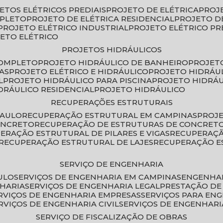
JETOS ELÉTRICOS PREDIAIS
PROJETO DE ELÉTRICA
PROJ
MPLETO
PROJETO DE ELÉTRICA RESIDENCIAL
PROJETO D
PROJETO ELÉTRICO INDUSTRIAL
PROJETO ELÉTRICO PR
JETO ELÉTRICO
PROJETOS HIDRÁULICOS
COMPLETO
PROJETO HIDRÁULICO DE BANHEIRO
PROJET
AS
PROJETO ELÉTRICO E HIDRÁULICO
PROJETO HIDRÁU
L
PROJETO HIDRÁULICO PARA PISCINA
PROJETO HIDRÁ
IDRÁULICO RESIDENCIAL
PROJETO HIDRÁULICO
RECUPERAÇÕES ESTRUTURAIS
PAULO
RECUPERAÇÃO ESTRUTURAL EM CAMPINAS
PROJ
ONCRETO
RECUPERAÇÃO DE ESTRUTURAS DE CONCRE
PERAÇÃO ESTRUTURAL DE PILARES E VIGAS
RECUPERAÇ
RECUPERAÇÃO ESTRUTURAL DE LAJES
RECUPERAÇÃO E
SERVIÇO DE ENGENHARIA
ULO
SERVIÇOS DE ENGENHARIA EM CAMPINAS
ENGENHA
NHARIA
SERVIÇOS DE ENGENHARIA LEGAL
PRESTAÇÃO DE
ERVIÇOS DE ENGENHARIA EMPRESAS
SERVIÇOS PARA EN
ERVIÇOS DE ENGENHARIA CIVIL
SERVIÇOS DE ENGENHARI
SERVIÇO DE FISCALIZAÇÃO DE OBRAS