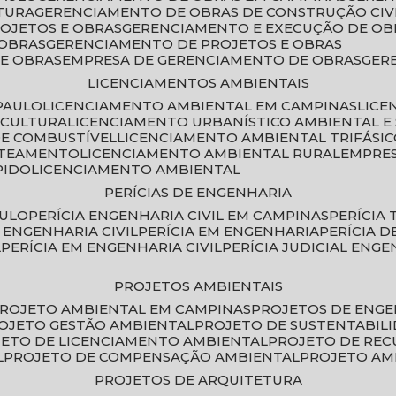
TURA
GERENCIAMENTO DE OBRAS DE CONSTRUÇÃO CIV
ROJETOS E OBRAS
GERENCIAMENTO E EXECUÇÃO DE OB
 OBRAS
GERENCIAMENTO DE PROJETOS E OBRAS
E OBRAS
EMPRESA DE GERENCIAMENTO DE OBRAS
GE
LICENCIAMENTOS AMBIENTAIS
PAULO
LICENCIAMENTO AMBIENTAL EM CAMPINAS
LIC
ICULTURA
LICENCIAMENTO URBANÍSTICO AMBIENTAL E
DE COMBUSTÍVEL
LICENCIAMENTO AMBIENTAL TRIFÁSI
OTEAMENTO
LICENCIAMENTO AMBIENTAL RURAL
EMPRE
PIDO
LICENCIAMENTO AMBIENTAL
PERÍCIAS DE ENGENHARIA
AULO
PERÍCIA ENGENHARIA CIVIL EM CAMPINAS
PERÍCIA
A ENGENHARIA CIVIL
PERÍCIA EM ENGENHARIA
PERÍCIA 
L
PERÍCIA EM ENGENHARIA CIVIL
PERÍCIA JUDICIAL ENGE
PROJETOS AMBIENTAIS
PROJETO AMBIENTAL EM CAMPINAS
PROJETOS DE ENG
ROJETO GESTÃO AMBIENTAL
PROJETO DE SUSTENTABIL
JETO DE LICENCIAMENTO AMBIENTAL
PROJETO DE RE
L
PROJETO DE COMPENSAÇÃO AMBIENTAL
PROJETO A
PROJETOS DE ARQUITETURA