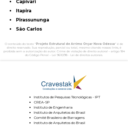
Capivari
Itapira
Pirassununga
São Carlos
O conteúdo do texto "
Projeto Estrutural de Arrimo Orçar Nova Odessa
" é de
direito reservado. Sua reprodução, parcial ou total, mesmo citando nossos links, é
proibida sem a autorização do autor. Crime de violação de direito autoral – artigo 184
do Código Penal –
Lei 9610/98 - Lei de direitos autorais
.
Institutos de Pesquisas Técnológicas - IPT
CREA-SP
Instituto de Engenharia
Instituto de Arquitetos do Brasil
Comitê Brasileiro de Barragens
Instituto de Arquitetos do Brasil