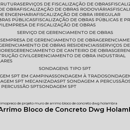
STRUTURA
SERVIÇOS DE FISCALIZAÇÃO DE OBRAS
FISCA
DE OBRA
FISCALIZAÇÃO DE OBRAS RODOVIÁRIAS
FISCA
 DE ENGENHARIA
FISCALIZAÇÃO DE OBRA IRREGULAR
BRAS PÚBLICAS
FISCALIZAÇÃO DE OBRAS PÚBLICAS E P
VIL
EMPRESA DE FISCALIZAÇÃO DE OBRAS
SERVIÇO DE GERENCIAMENTO DE OBRAS
AS
EMPRESA DE GERENCIAMENTO DE OBRA
GERENCIAM
GERENCIAMENTO DE OBRAS RESIDENCIAIS
SERVIÇOS 
IORES
GERENCIAMENTO DE CANTEIRO DE OBRAS
GERE
TRUÇÃO CIVIL
GERENCIAMENTO DE OBRA INDUSTRIAL
LARES
SONDAGENS TIPO SPT
GEM SPT EM CAMPINAS
SONDAGEM À TRADO
SONDAGEM
DAGEM SPT MECANIZADA
SPT SONDAGEM A PERCUSSÃO
 PERCUSSÃO SPT
SONDAGEM SPT
rimo
preco de projeto muro de arrimo bloco de concreto dwg holambra
 Arrimo Bloco de Concreto Dwg Holam