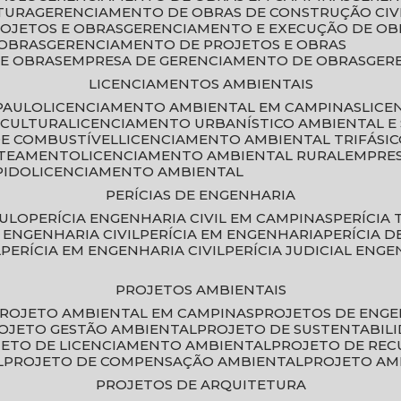
TURA
GERENCIAMENTO DE OBRAS DE CONSTRUÇÃO CIV
ROJETOS E OBRAS
GERENCIAMENTO E EXECUÇÃO DE OB
 OBRAS
GERENCIAMENTO DE PROJETOS E OBRAS
E OBRAS
EMPRESA DE GERENCIAMENTO DE OBRAS
GE
LICENCIAMENTOS AMBIENTAIS
PAULO
LICENCIAMENTO AMBIENTAL EM CAMPINAS
LIC
ICULTURA
LICENCIAMENTO URBANÍSTICO AMBIENTAL E
DE COMBUSTÍVEL
LICENCIAMENTO AMBIENTAL TRIFÁSI
OTEAMENTO
LICENCIAMENTO AMBIENTAL RURAL
EMPRE
PIDO
LICENCIAMENTO AMBIENTAL
PERÍCIAS DE ENGENHARIA
AULO
PERÍCIA ENGENHARIA CIVIL EM CAMPINAS
PERÍCIA
A ENGENHARIA CIVIL
PERÍCIA EM ENGENHARIA
PERÍCIA 
L
PERÍCIA EM ENGENHARIA CIVIL
PERÍCIA JUDICIAL ENGE
PROJETOS AMBIENTAIS
PROJETO AMBIENTAL EM CAMPINAS
PROJETOS DE ENG
ROJETO GESTÃO AMBIENTAL
PROJETO DE SUSTENTABIL
JETO DE LICENCIAMENTO AMBIENTAL
PROJETO DE RE
L
PROJETO DE COMPENSAÇÃO AMBIENTAL
PROJETO A
PROJETOS DE ARQUITETURA