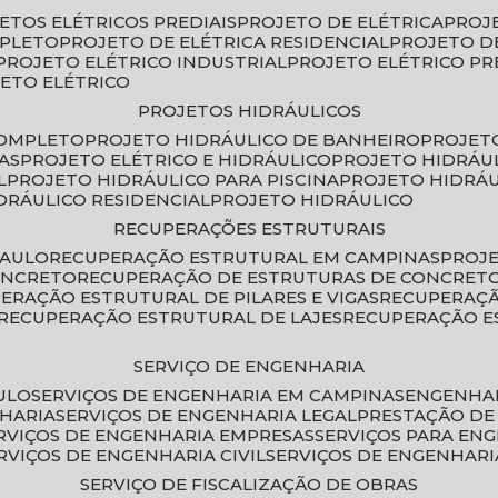
JETOS ELÉTRICOS PREDIAIS
PROJETO DE ELÉTRICA
PROJ
MPLETO
PROJETO DE ELÉTRICA RESIDENCIAL
PROJETO D
PROJETO ELÉTRICO INDUSTRIAL
PROJETO ELÉTRICO PR
JETO ELÉTRICO
PROJETOS HIDRÁULICOS
COMPLETO
PROJETO HIDRÁULICO DE BANHEIRO
PROJET
AS
PROJETO ELÉTRICO E HIDRÁULICO
PROJETO HIDRÁU
L
PROJETO HIDRÁULICO PARA PISCINA
PROJETO HIDRÁ
IDRÁULICO RESIDENCIAL
PROJETO HIDRÁULICO
RECUPERAÇÕES ESTRUTURAIS
PAULO
RECUPERAÇÃO ESTRUTURAL EM CAMPINAS
PROJ
ONCRETO
RECUPERAÇÃO DE ESTRUTURAS DE CONCRE
PERAÇÃO ESTRUTURAL DE PILARES E VIGAS
RECUPERAÇ
RECUPERAÇÃO ESTRUTURAL DE LAJES
RECUPERAÇÃO E
SERVIÇO DE ENGENHARIA
ULO
SERVIÇOS DE ENGENHARIA EM CAMPINAS
ENGENHA
NHARIA
SERVIÇOS DE ENGENHARIA LEGAL
PRESTAÇÃO DE
ERVIÇOS DE ENGENHARIA EMPRESAS
SERVIÇOS PARA EN
ERVIÇOS DE ENGENHARIA CIVIL
SERVIÇOS DE ENGENHARI
SERVIÇO DE FISCALIZAÇÃO DE OBRAS