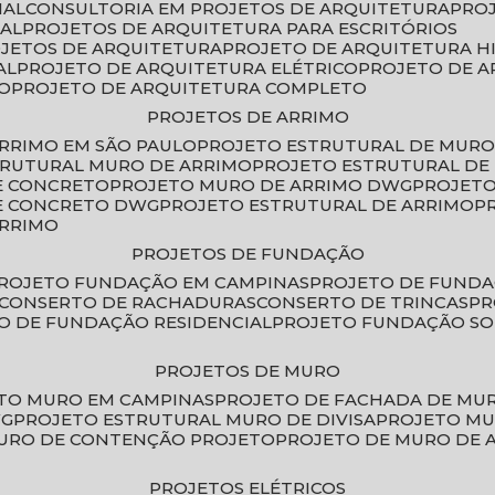
IAL
CONSULTORIA EM PROJETOS DE ARQUITETURA
PRO
IAL
PROJETOS DE ARQUITETURA PARA ESCRITÓRIOS
OJETOS DE ARQUITETURA
PROJETO DE ARQUITETURA H
AL
PROJETO DE ARQUITETURA ELÉTRICO
PROJETO DE 
VO
PROJETO DE ARQUITETURA COMPLETO
PROJETOS DE ARRIMO
ARRIMO EM SÃO PAULO
PROJETO ESTRUTURAL DE MURO
TRUTURAL MURO DE ARRIMO
PROJETO ESTRUTURAL D
E CONCRETO
PROJETO MURO DE ARRIMO DWG
PROJET
DE CONCRETO DWG
PROJETO ESTRUTURAL DE ARRIMO
ARRIMO
PROJETOS DE FUNDAÇÃO
PROJETO FUNDAÇÃO EM CAMPINAS
PROJETO DE FUND
CONSERTO DE RACHADURAS
CONSERTO DE TRINCAS
P
TO DE FUNDAÇÃO RESIDENCIAL
PROJETO FUNDAÇÃO S
PROJETOS DE MURO
ETO MURO EM CAMPINAS
PROJETO DE FACHADA DE MU
WG
PROJETO ESTRUTURAL MURO DE DIVISA
PROJETO M
MURO DE CONTENÇÃO PROJETO
PROJETO DE MURO DE 
PROJETOS ELÉTRICOS