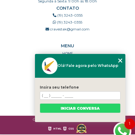
Segunda à Sexta: 9:00h às 18:00h
CONTATO
(19) 3243-0355
(19) 3243-0355
cravestak@gmail.com
MENU
HOME
QUEM SOMOS
Olá! Fale agora pelo WhatsApp
PORTFÓLIO
DÚVIDAS FREQUENTES
CONTATO
Insira seu telefone
CATEGORIAS
MAPA DO SITE
INICIAR CONVERSA
Copyright © Cravestak. (Lei 9610 de 19/02/1998)
1
HTML
CSS