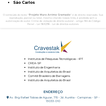
São Carlos
O conteúdo do texto "
Projeto Muro Arrimo Gramado
" é de direito reservado. Sua
reprodução, parcial ou total, mesmo citando nossos links, é proibida sem a
autorização do autor. Crime de violação de direito autoral – artigo 184 do Código
Penal –
Lei 9610/98 - Lei de direitos autorais
.
Institutos de Pesquisas Técnológicas - IPT
CREA-SP
Instituto de Engenharia
Instituto de Arquitetos do Brasil
Comitê Brasileiro de Barragens
Instituto de Arquitetos do Brasil
ENDEREÇO
Av. Brg Rafael Tobias de Aguiar, 715 - Jd. Aurélia - Campinas - SP -
13033-010