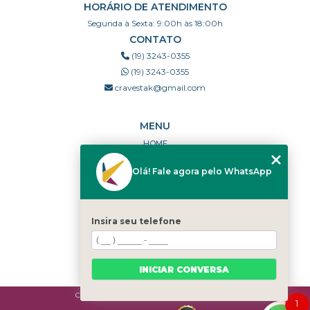
HORÁRIO DE ATENDIMENTO
Segunda à Sexta: 9:00h às 18:00h
CONTATO
(19) 3243-0355
(19) 3243-0355
cravestak@gmail.com
MENU
HOME
QUEM SOMOS
Olá! Fale agora pelo WhatsApp
PORTFÓLIO
DÚVIDAS FREQUENTES
CONTATO
Insira seu telefone
CATEGORIAS
MAPA DO SITE
INICIAR CONVERSA
Copyright © Cravestak. (Lei 9610 de 19/02/1998)
1