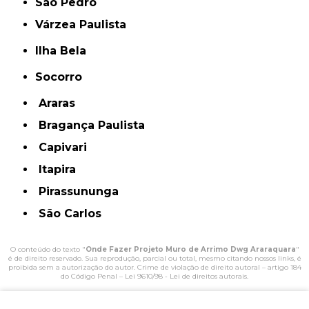
São Pedro
Várzea Paulista
Ilha Bela
Socorro
Araras
Bragança Paulista
Capivari
Itapira
Pirassununga
São Carlos
O conteúdo do texto "
Onde Fazer Projeto Muro de Arrimo Dwg Araraquara
"
é de direito reservado. Sua reprodução, parcial ou total, mesmo citando nossos links, é
proibida sem a autorização do autor. Crime de violação de direito autoral – artigo 184
do Código Penal –
Lei 9610/98 - Lei de direitos autorais
.