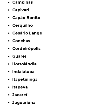
Campinas
Capivari
Capão Bonito
Cerquilho
Cesário Lange
Conchas
Cordeirópolis
Guareí
Hortolândia
Indaiatuba
Itapetininga
Itapeva
Jacareí
Jaguariúna