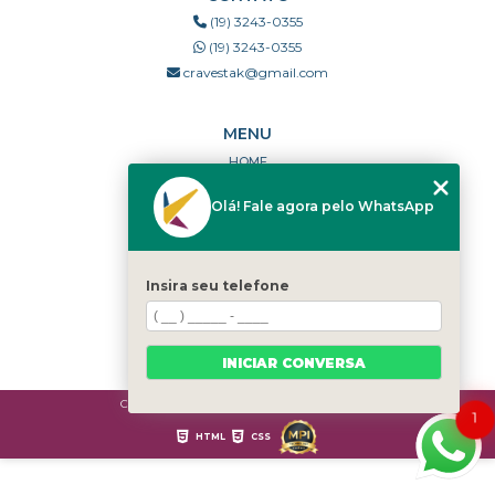
(19) 3243-0355
(19) 3243-0355
cravestak@gmail.com
MENU
HOME
QUEM SOMOS
Olá! Fale agora pelo WhatsApp
PORTFÓLIO
DÚVIDAS FREQUENTES
CONTATO
Insira seu telefone
CATEGORIAS
MAPA DO SITE
INICIAR CONVERSA
Copyright © Cravestak. (Lei 9610 de 19/02/1998)
1
HTML
CSS