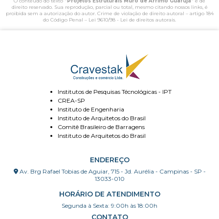
O conteúdo do texto "
Projetos Estruturais Muro de Arrimo Guarujá
" é de
direito reservado. Sua reprodução, parcial ou total, mesmo citando nossos links, é
proibida sem a autorização do autor. Crime de violação de direito autoral – artigo 184
do Código Penal –
Lei 9610/98 - Lei de direitos autorais
.
Institutos de Pesquisas Técnológicas - IPT
CREA-SP
Instituto de Engenharia
Instituto de Arquitetos do Brasil
Comitê Brasileiro de Barragens
Instituto de Arquitetos do Brasil
ENDEREÇO
Av. Brg Rafael Tobias de Aguiar, 715 - Jd. Aurélia - Campinas - SP -
13033-010
HORÁRIO DE ATENDIMENTO
Segunda à Sexta: 9:00h às 18:00h
CONTATO