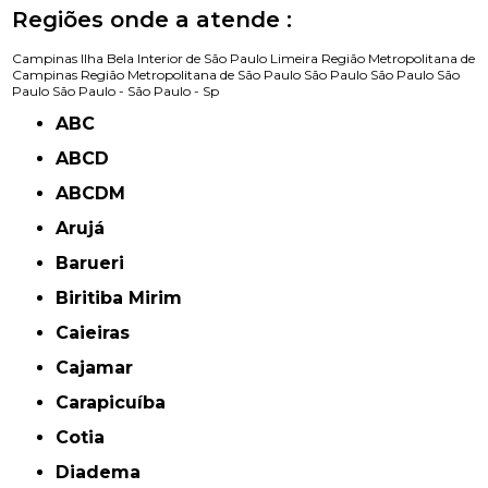
Regiões onde a atende :
Campinas
Ilha Bela
Interior de São Paulo
Limeira
Região Metropolitana de
Campinas
Região Metropolitana de São Paulo
São Paulo
São Paulo
São
Paulo
São Paulo -
São Paulo - Sp
ABC
ABCD
ABCDM
Arujá
Barueri
Biritiba Mirim
Caieiras
Cajamar
Carapicuíba
Cotia
Diadema