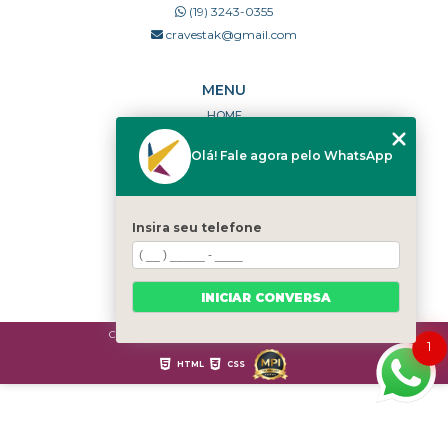
(19) 3243-0355
cravestak@gmail.com
MENU
HOME
QUEM SOMOS
Olá! Fale agora pelo WhatsApp
PORTFÓLIO
DÚVIDAS FREQUENTES
CONTATO
Insira seu telefone
CATEGORIAS
MAPA DO SITE
INICIAR CONVERSA
Copyright © Cravestak. (Lei 9610 de 19/02/1998)
1
HTML
CSS