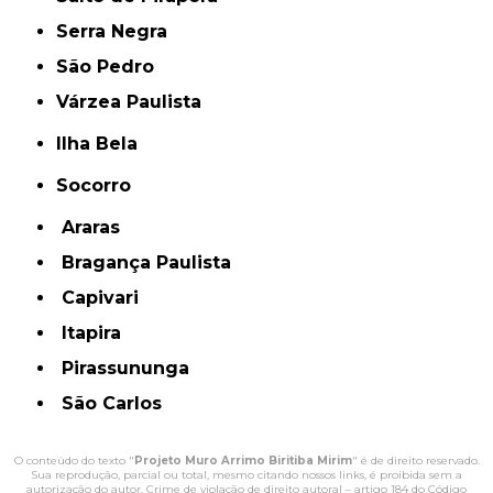
Serra Negra
São Pedro
Várzea Paulista
Ilha Bela
Socorro
Araras
Bragança Paulista
Capivari
Itapira
Pirassununga
São Carlos
O conteúdo do texto "
Projeto Muro Arrimo Biritiba Mirim
" é de direito reservado.
Sua reprodução, parcial ou total, mesmo citando nossos links, é proibida sem a
autorização do autor. Crime de violação de direito autoral – artigo 184 do Código