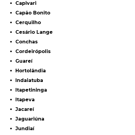
Capivari
Capão Bonito
Cerquilho
Cesário Lange
Conchas
Cordeirópolis
Guareí
Hortolândia
Indaiatuba
Itapetininga
Itapeva
Jacareí
Jaguariúna
Jundiaí