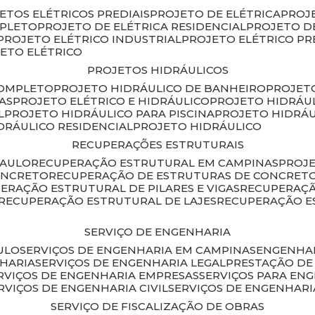
JETOS ELÉTRICOS PREDIAIS
PROJETO DE ELÉTRICA
PROJ
MPLETO
PROJETO DE ELÉTRICA RESIDENCIAL
PROJETO D
PROJETO ELÉTRICO INDUSTRIAL
PROJETO ELÉTRICO PR
JETO ELÉTRICO
PROJETOS HIDRÁULICOS
COMPLETO
PROJETO HIDRÁULICO DE BANHEIRO
PROJET
AS
PROJETO ELÉTRICO E HIDRÁULICO
PROJETO HIDRÁU
L
PROJETO HIDRÁULICO PARA PISCINA
PROJETO HIDRÁ
IDRÁULICO RESIDENCIAL
PROJETO HIDRÁULICO
RECUPERAÇÕES ESTRUTURAIS
PAULO
RECUPERAÇÃO ESTRUTURAL EM CAMPINAS
PROJ
ONCRETO
RECUPERAÇÃO DE ESTRUTURAS DE CONCRE
PERAÇÃO ESTRUTURAL DE PILARES E VIGAS
RECUPERAÇ
RECUPERAÇÃO ESTRUTURAL DE LAJES
RECUPERAÇÃO E
SERVIÇO DE ENGENHARIA
ULO
SERVIÇOS DE ENGENHARIA EM CAMPINAS
ENGENHA
NHARIA
SERVIÇOS DE ENGENHARIA LEGAL
PRESTAÇÃO DE
ERVIÇOS DE ENGENHARIA EMPRESAS
SERVIÇOS PARA EN
ERVIÇOS DE ENGENHARIA CIVIL
SERVIÇOS DE ENGENHARI
SERVIÇO DE FISCALIZAÇÃO DE OBRAS