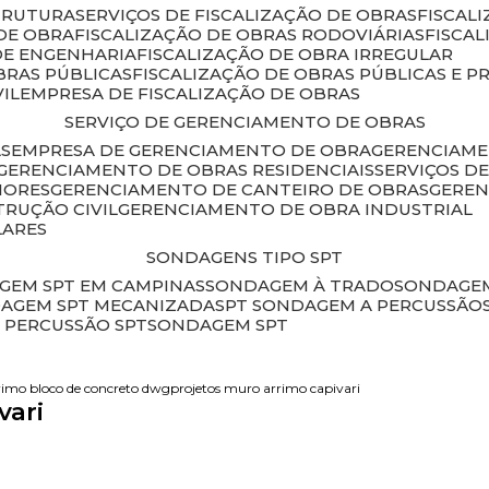
STRUTURA
SERVIÇOS DE FISCALIZAÇÃO DE OBRAS
FISCA
DE OBRA
FISCALIZAÇÃO DE OBRAS RODOVIÁRIAS
FISCA
 DE ENGENHARIA
FISCALIZAÇÃO DE OBRA IRREGULAR
BRAS PÚBLICAS
FISCALIZAÇÃO DE OBRAS PÚBLICAS E P
VIL
EMPRESA DE FISCALIZAÇÃO DE OBRAS
SERVIÇO DE GERENCIAMENTO DE OBRAS
AS
EMPRESA DE GERENCIAMENTO DE OBRA
GERENCIAM
GERENCIAMENTO DE OBRAS RESIDENCIAIS
SERVIÇOS 
IORES
GERENCIAMENTO DE CANTEIRO DE OBRAS
GERE
TRUÇÃO CIVIL
GERENCIAMENTO DE OBRA INDUSTRIAL
LARES
SONDAGENS TIPO SPT
GEM SPT EM CAMPINAS
SONDAGEM À TRADO
SONDAGEM
DAGEM SPT MECANIZADA
SPT SONDAGEM A PERCUSSÃO
 PERCUSSÃO SPT
SONDAGEM SPT
rimo bloco de concreto dwg
projetos muro arrimo capivari
vari