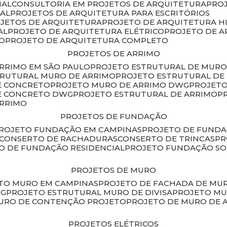
IAL
CONSULTORIA EM PROJETOS DE ARQUITETURA
PRO
IAL
PROJETOS DE ARQUITETURA PARA ESCRITÓRIOS
OJETOS DE ARQUITETURA
PROJETO DE ARQUITETURA H
AL
PROJETO DE ARQUITETURA ELÉTRICO
PROJETO DE 
VO
PROJETO DE ARQUITETURA COMPLETO
PROJETOS DE ARRIMO
ARRIMO EM SÃO PAULO
PROJETO ESTRUTURAL DE MURO
TRUTURAL MURO DE ARRIMO
PROJETO ESTRUTURAL D
E CONCRETO
PROJETO MURO DE ARRIMO DWG
PROJET
DE CONCRETO DWG
PROJETO ESTRUTURAL DE ARRIMO
ARRIMO
PROJETOS DE FUNDAÇÃO
PROJETO FUNDAÇÃO EM CAMPINAS
PROJETO DE FUND
CONSERTO DE RACHADURAS
CONSERTO DE TRINCAS
P
TO DE FUNDAÇÃO RESIDENCIAL
PROJETO FUNDAÇÃO S
PROJETOS DE MURO
ETO MURO EM CAMPINAS
PROJETO DE FACHADA DE MU
WG
PROJETO ESTRUTURAL MURO DE DIVISA
PROJETO M
MURO DE CONTENÇÃO PROJETO
PROJETO DE MURO DE 
PROJETOS ELÉTRICOS