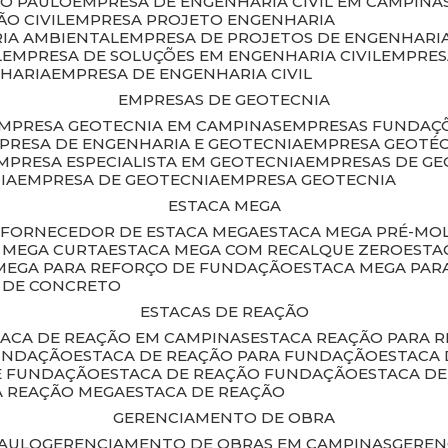
ÃO PAULO
EMPRESA DE ENGENHARIA CIVIL EM CAMPINA
O CIVIL
EMPRESA PROJETO ENGENHARIA
RIA AMBIENTAL
EMPRESA DE PROJETOS DE ENGENHARIA
L
EMPRESA DE SOLUÇÕES EM ENGENHARIA CIVIL
EMPRE
NHARIA
EMPRESA DE ENGENHARIA CIVIL
EMPRESAS DE GEOTECNIA
EMPRESA GEOTECNIA EM CAMPINAS
EMPRESAS FUNDAÇ
MPRESA DE ENGENHARIA E GEOTECNIA
EMPRESA GEOTÉ
EMPRESA ESPECIALISTA EM GEOTECNIA
EMPRESAS DE G
IA
EMPRESA DE GEOTECNIA
EMPRESA GEOTECNIA
ESTACA MEGA
O
FORNECEDOR DE ESTACA MEGA
ESTACA MEGA PRÉ-M
A MEGA CURTA
ESTACA MEGA COM RECALQUE ZERO
EST
 MEGA PARA REFORÇO DE FUNDAÇÃO
ESTACA MEGA PAR
A DE CONCRETO
ESTACAS DE REAÇÃO
STACA DE REAÇÃO EM CAMPINAS
ESTACA REAÇÃO PARA 
FUNDAÇÃO
ESTACA DE REAÇÃO PARA FUNDAÇÃO
ESTACA
DE FUNDAÇÃO
ESTACA DE REAÇÃO FUNDAÇÃO
ESTACA D
A REAÇÃO MEGA
ESTACA DE REAÇÃO
GERENCIAMENTO DE OBRA
PAULO
GERENCIAMENTO DE OBRAS EM CAMPINAS
GERE