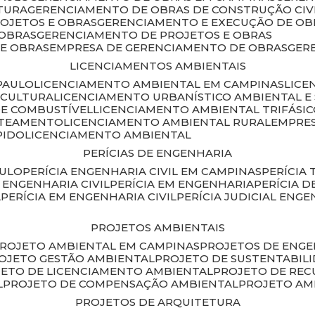
TURA
GERENCIAMENTO DE OBRAS DE CONSTRUÇÃO CIV
ROJETOS E OBRAS
GERENCIAMENTO E EXECUÇÃO DE OB
 OBRAS
GERENCIAMENTO DE PROJETOS E OBRAS
E OBRAS
EMPRESA DE GERENCIAMENTO DE OBRAS
GE
LICENCIAMENTOS AMBIENTAIS
PAULO
LICENCIAMENTO AMBIENTAL EM CAMPINAS
LIC
ICULTURA
LICENCIAMENTO URBANÍSTICO AMBIENTAL E
DE COMBUSTÍVEL
LICENCIAMENTO AMBIENTAL TRIFÁSI
OTEAMENTO
LICENCIAMENTO AMBIENTAL RURAL
EMPRE
PIDO
LICENCIAMENTO AMBIENTAL
PERÍCIAS DE ENGENHARIA
AULO
PERÍCIA ENGENHARIA CIVIL EM CAMPINAS
PERÍCIA
A ENGENHARIA CIVIL
PERÍCIA EM ENGENHARIA
PERÍCIA 
L
PERÍCIA EM ENGENHARIA CIVIL
PERÍCIA JUDICIAL ENGE
PROJETOS AMBIENTAIS
PROJETO AMBIENTAL EM CAMPINAS
PROJETOS DE ENG
ROJETO GESTÃO AMBIENTAL
PROJETO DE SUSTENTABIL
JETO DE LICENCIAMENTO AMBIENTAL
PROJETO DE RE
L
PROJETO DE COMPENSAÇÃO AMBIENTAL
PROJETO A
PROJETOS DE ARQUITETURA