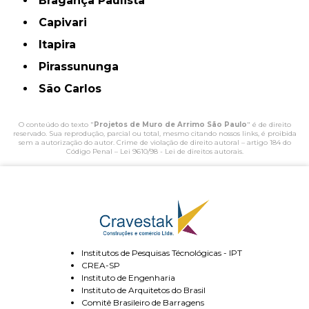
Bragança Paulista
Capivari
Itapira
Pirassununga
São Carlos
O conteúdo do texto "
Projetos de Muro de Arrimo São Paulo
" é de direito
reservado. Sua reprodução, parcial ou total, mesmo citando nossos links, é proibida
sem a autorização do autor. Crime de violação de direito autoral – artigo 184 do
Código Penal –
Lei 9610/98 - Lei de direitos autorais
.
Institutos de Pesquisas Técnológicas - IPT
CREA-SP
Instituto de Engenharia
Instituto de Arquitetos do Brasil
Comitê Brasileiro de Barragens