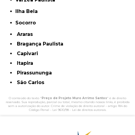
Ilha Bela
Socorro
Araras
Bragança Paulista
Capivari
Itapira
Pirassununga
São Carlos
O conteúdo do texto "
Preço de Projeto Muro Arrimo Santos
" é de direito
reservado. Sua reprodução, parcial ou total, mesmo citando nossos links, é proibida
sem a autorização do autor. Crime de violação de direito autoral – artigo 184 do
Código Penal –
Lei 9610/98 - Lei de direitos autorais
.