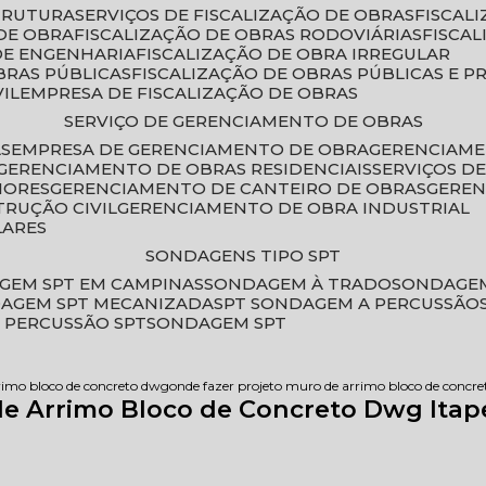
STRUTURA
SERVIÇOS DE FISCALIZAÇÃO DE OBRAS
FISCA
DE OBRA
FISCALIZAÇÃO DE OBRAS RODOVIÁRIAS
FISCA
 DE ENGENHARIA
FISCALIZAÇÃO DE OBRA IRREGULAR
BRAS PÚBLICAS
FISCALIZAÇÃO DE OBRAS PÚBLICAS E P
VIL
EMPRESA DE FISCALIZAÇÃO DE OBRAS
SERVIÇO DE GERENCIAMENTO DE OBRAS
AS
EMPRESA DE GERENCIAMENTO DE OBRA
GERENCIAM
GERENCIAMENTO DE OBRAS RESIDENCIAIS
SERVIÇOS 
IORES
GERENCIAMENTO DE CANTEIRO DE OBRAS
GERE
TRUÇÃO CIVIL
GERENCIAMENTO DE OBRA INDUSTRIAL
LARES
SONDAGENS TIPO SPT
GEM SPT EM CAMPINAS
SONDAGEM À TRADO
SONDAGEM
DAGEM SPT MECANIZADA
SPT SONDAGEM A PERCUSSÃO
 PERCUSSÃO SPT
SONDAGEM SPT
rimo bloco de concreto dwg
onde fazer projeto muro de arrimo bloco de concr
de Arrimo Bloco de Concreto Dwg Itap