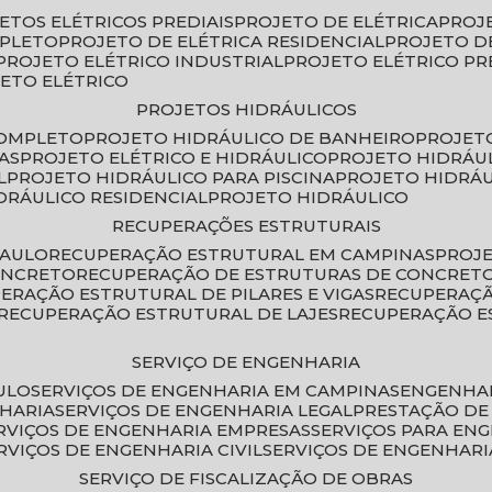
JETOS ELÉTRICOS PREDIAIS
PROJETO DE ELÉTRICA
PROJ
MPLETO
PROJETO DE ELÉTRICA RESIDENCIAL
PROJETO D
PROJETO ELÉTRICO INDUSTRIAL
PROJETO ELÉTRICO PR
JETO ELÉTRICO
PROJETOS HIDRÁULICOS
COMPLETO
PROJETO HIDRÁULICO DE BANHEIRO
PROJET
AS
PROJETO ELÉTRICO E HIDRÁULICO
PROJETO HIDRÁU
L
PROJETO HIDRÁULICO PARA PISCINA
PROJETO HIDRÁ
IDRÁULICO RESIDENCIAL
PROJETO HIDRÁULICO
RECUPERAÇÕES ESTRUTURAIS
PAULO
RECUPERAÇÃO ESTRUTURAL EM CAMPINAS
PROJ
ONCRETO
RECUPERAÇÃO DE ESTRUTURAS DE CONCRE
PERAÇÃO ESTRUTURAL DE PILARES E VIGAS
RECUPERAÇ
RECUPERAÇÃO ESTRUTURAL DE LAJES
RECUPERAÇÃO E
SERVIÇO DE ENGENHARIA
ULO
SERVIÇOS DE ENGENHARIA EM CAMPINAS
ENGENHA
NHARIA
SERVIÇOS DE ENGENHARIA LEGAL
PRESTAÇÃO DE
ERVIÇOS DE ENGENHARIA EMPRESAS
SERVIÇOS PARA EN
ERVIÇOS DE ENGENHARIA CIVIL
SERVIÇOS DE ENGENHARI
SERVIÇO DE FISCALIZAÇÃO DE OBRAS