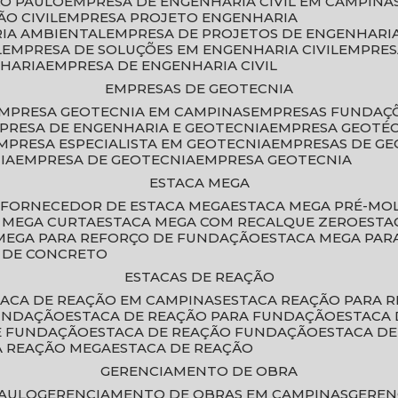
ÃO PAULO
EMPRESA DE ENGENHARIA CIVIL EM CAMPINA
O CIVIL
EMPRESA PROJETO ENGENHARIA
RIA AMBIENTAL
EMPRESA DE PROJETOS DE ENGENHARIA
L
EMPRESA DE SOLUÇÕES EM ENGENHARIA CIVIL
EMPRE
NHARIA
EMPRESA DE ENGENHARIA CIVIL
EMPRESAS DE GEOTECNIA
EMPRESA GEOTECNIA EM CAMPINAS
EMPRESAS FUNDAÇ
MPRESA DE ENGENHARIA E GEOTECNIA
EMPRESA GEOTÉ
EMPRESA ESPECIALISTA EM GEOTECNIA
EMPRESAS DE G
IA
EMPRESA DE GEOTECNIA
EMPRESA GEOTECNIA
ESTACA MEGA
O
FORNECEDOR DE ESTACA MEGA
ESTACA MEGA PRÉ-M
A MEGA CURTA
ESTACA MEGA COM RECALQUE ZERO
EST
 MEGA PARA REFORÇO DE FUNDAÇÃO
ESTACA MEGA PAR
A DE CONCRETO
ESTACAS DE REAÇÃO
STACA DE REAÇÃO EM CAMPINAS
ESTACA REAÇÃO PARA 
FUNDAÇÃO
ESTACA DE REAÇÃO PARA FUNDAÇÃO
ESTACA
DE FUNDAÇÃO
ESTACA DE REAÇÃO FUNDAÇÃO
ESTACA D
A REAÇÃO MEGA
ESTACA DE REAÇÃO
GERENCIAMENTO DE OBRA
PAULO
GERENCIAMENTO DE OBRAS EM CAMPINAS
GERE