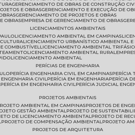
TURA
GERENCIAMENTO DE OBRAS DE CONSTRUÇÃO CIV
ROJETOS E OBRAS
GERENCIAMENTO E EXECUÇÃO DE OB
 OBRAS
GERENCIAMENTO DE PROJETOS E OBRAS
E OBRAS
EMPRESA DE GERENCIAMENTO DE OBRAS
GE
LICENCIAMENTOS AMBIENTAIS
PAULO
LICENCIAMENTO AMBIENTAL EM CAMPINAS
LIC
ICULTURA
LICENCIAMENTO URBANÍSTICO AMBIENTAL E
DE COMBUSTÍVEL
LICENCIAMENTO AMBIENTAL TRIFÁSI
OTEAMENTO
LICENCIAMENTO AMBIENTAL RURAL
EMPRE
PIDO
LICENCIAMENTO AMBIENTAL
PERÍCIAS DE ENGENHARIA
AULO
PERÍCIA ENGENHARIA CIVIL EM CAMPINAS
PERÍCIA
A ENGENHARIA CIVIL
PERÍCIA EM ENGENHARIA
PERÍCIA 
L
PERÍCIA EM ENGENHARIA CIVIL
PERÍCIA JUDICIAL ENGE
PROJETOS AMBIENTAIS
PROJETO AMBIENTAL EM CAMPINAS
PROJETOS DE ENG
ROJETO GESTÃO AMBIENTAL
PROJETO DE SUSTENTABIL
JETO DE LICENCIAMENTO AMBIENTAL
PROJETO DE RE
L
PROJETO DE COMPENSAÇÃO AMBIENTAL
PROJETO A
PROJETOS DE ARQUITETURA