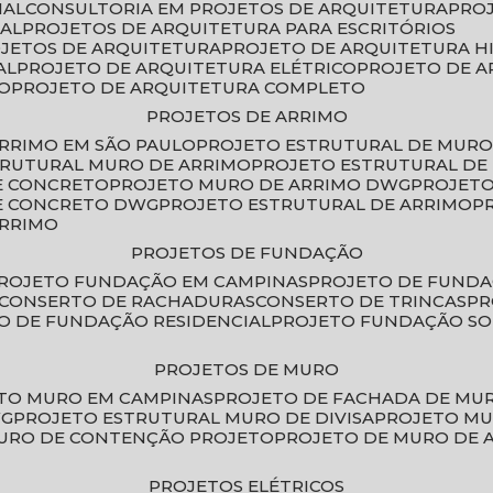
IAL
CONSULTORIA EM PROJETOS DE ARQUITETURA
PRO
IAL
PROJETOS DE ARQUITETURA PARA ESCRITÓRIOS
OJETOS DE ARQUITETURA
PROJETO DE ARQUITETURA H
AL
PROJETO DE ARQUITETURA ELÉTRICO
PROJETO DE 
VO
PROJETO DE ARQUITETURA COMPLETO
PROJETOS DE ARRIMO
ARRIMO EM SÃO PAULO
PROJETO ESTRUTURAL DE MURO
TRUTURAL MURO DE ARRIMO
PROJETO ESTRUTURAL D
E CONCRETO
PROJETO MURO DE ARRIMO DWG
PROJET
DE CONCRETO DWG
PROJETO ESTRUTURAL DE ARRIMO
ARRIMO
PROJETOS DE FUNDAÇÃO
PROJETO FUNDAÇÃO EM CAMPINAS
PROJETO DE FUND
CONSERTO DE RACHADURAS
CONSERTO DE TRINCAS
P
TO DE FUNDAÇÃO RESIDENCIAL
PROJETO FUNDAÇÃO S
PROJETOS DE MURO
ETO MURO EM CAMPINAS
PROJETO DE FACHADA DE MU
WG
PROJETO ESTRUTURAL MURO DE DIVISA
PROJETO M
MURO DE CONTENÇÃO PROJETO
PROJETO DE MURO DE 
PROJETOS ELÉTRICOS