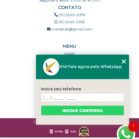
Segunda à Sexta: 9:00h às 18:00h
CONTATO
(19) 3243-0355
(19) 3243-0355
cravestak@gmail.com
MENU
HOME
QUEM SOMOS
Olá! Fale agora pelo WhatsApp
PORTFÓLIO
DÚVIDAS FREQUENTES
CONTATO
Insira seu telefone
CATEGORIAS
MAPA DO SITE
INICIAR CONVERSA
Copyright © Cravestak. (Lei 9610 de 19/02/1998)
1
HTML
CSS