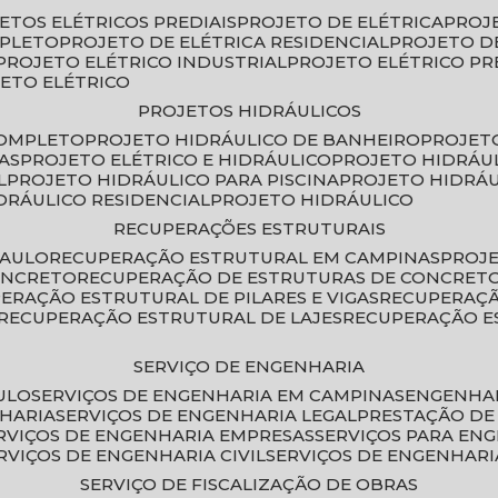
JETOS ELÉTRICOS PREDIAIS
PROJETO DE ELÉTRICA
PROJ
MPLETO
PROJETO DE ELÉTRICA RESIDENCIAL
PROJETO D
PROJETO ELÉTRICO INDUSTRIAL
PROJETO ELÉTRICO PR
JETO ELÉTRICO
PROJETOS HIDRÁULICOS
COMPLETO
PROJETO HIDRÁULICO DE BANHEIRO
PROJET
AS
PROJETO ELÉTRICO E HIDRÁULICO
PROJETO HIDRÁU
L
PROJETO HIDRÁULICO PARA PISCINA
PROJETO HIDRÁ
IDRÁULICO RESIDENCIAL
PROJETO HIDRÁULICO
RECUPERAÇÕES ESTRUTURAIS
PAULO
RECUPERAÇÃO ESTRUTURAL EM CAMPINAS
PROJ
ONCRETO
RECUPERAÇÃO DE ESTRUTURAS DE CONCRE
PERAÇÃO ESTRUTURAL DE PILARES E VIGAS
RECUPERAÇ
RECUPERAÇÃO ESTRUTURAL DE LAJES
RECUPERAÇÃO E
SERVIÇO DE ENGENHARIA
ULO
SERVIÇOS DE ENGENHARIA EM CAMPINAS
ENGENHA
NHARIA
SERVIÇOS DE ENGENHARIA LEGAL
PRESTAÇÃO DE
ERVIÇOS DE ENGENHARIA EMPRESAS
SERVIÇOS PARA EN
ERVIÇOS DE ENGENHARIA CIVIL
SERVIÇOS DE ENGENHARI
SERVIÇO DE FISCALIZAÇÃO DE OBRAS