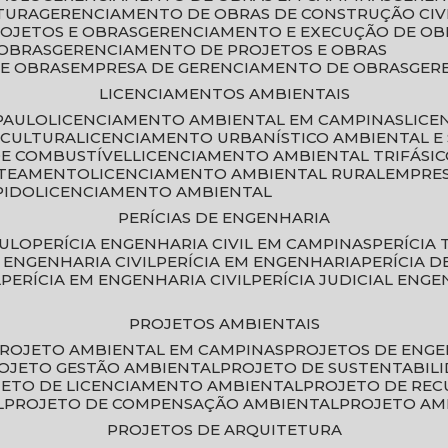
TURA
GERENCIAMENTO DE OBRAS DE CONSTRUÇÃO CIV
ROJETOS E OBRAS
GERENCIAMENTO E EXECUÇÃO DE OB
 OBRAS
GERENCIAMENTO DE PROJETOS E OBRAS
E OBRAS
EMPRESA DE GERENCIAMENTO DE OBRAS
GE
LICENCIAMENTOS AMBIENTAIS
PAULO
LICENCIAMENTO AMBIENTAL EM CAMPINAS
LIC
ICULTURA
LICENCIAMENTO URBANÍSTICO AMBIENTAL E
DE COMBUSTÍVEL
LICENCIAMENTO AMBIENTAL TRIFÁSI
OTEAMENTO
LICENCIAMENTO AMBIENTAL RURAL
EMPRE
PIDO
LICENCIAMENTO AMBIENTAL
PERÍCIAS DE ENGENHARIA
AULO
PERÍCIA ENGENHARIA CIVIL EM CAMPINAS
PERÍCIA
A ENGENHARIA CIVIL
PERÍCIA EM ENGENHARIA
PERÍCIA 
L
PERÍCIA EM ENGENHARIA CIVIL
PERÍCIA JUDICIAL ENGE
PROJETOS AMBIENTAIS
PROJETO AMBIENTAL EM CAMPINAS
PROJETOS DE ENG
ROJETO GESTÃO AMBIENTAL
PROJETO DE SUSTENTABIL
JETO DE LICENCIAMENTO AMBIENTAL
PROJETO DE RE
L
PROJETO DE COMPENSAÇÃO AMBIENTAL
PROJETO A
PROJETOS DE ARQUITETURA