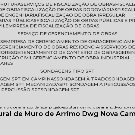
STRUTURA
SERVIÇOS DE FISCALIZAÇÃO DE OBRAS
FISCA
DE OBRA
FISCALIZAÇÃO DE OBRAS RODOVIÁRIAS
FISCA
 DE ENGENHARIA
FISCALIZAÇÃO DE OBRA IRREGULAR
BRAS PÚBLICAS
FISCALIZAÇÃO DE OBRAS PÚBLICAS E P
VIL
EMPRESA DE FISCALIZAÇÃO DE OBRAS
SERVIÇO DE GERENCIAMENTO DE OBRAS
AS
EMPRESA DE GERENCIAMENTO DE OBRA
GERENCIAM
GERENCIAMENTO DE OBRAS RESIDENCIAIS
SERVIÇOS 
IORES
GERENCIAMENTO DE CANTEIRO DE OBRAS
GERE
TRUÇÃO CIVIL
GERENCIAMENTO DE OBRA INDUSTRIAL
LARES
SONDAGENS TIPO SPT
GEM SPT EM CAMPINAS
SONDAGEM À TRADO
SONDAGEM
DAGEM SPT MECANIZADA
SPT SONDAGEM A PERCUSSÃO
 PERCUSSÃO SPT
SONDAGEM SPT
 de muro de arrimo
onde fazer projeto estrutural de muro de arrimo dwg nova 
tural de Muro de Arrimo Dwg Nova Ca