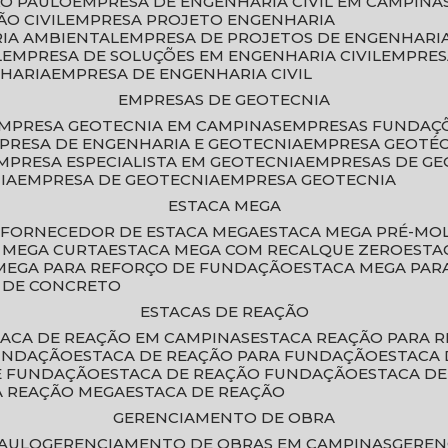
ÃO PAULO
EMPRESA DE ENGENHARIA CIVIL EM CAMPINA
O CIVIL
EMPRESA PROJETO ENGENHARIA
RIA AMBIENTAL
EMPRESA DE PROJETOS DE ENGENHARIA
L
EMPRESA DE SOLUÇÕES EM ENGENHARIA CIVIL
EMPRE
NHARIA
EMPRESA DE ENGENHARIA CIVIL
EMPRESAS DE GEOTECNIA
EMPRESA GEOTECNIA EM CAMPINAS
EMPRESAS FUNDAÇ
MPRESA DE ENGENHARIA E GEOTECNIA
EMPRESA GEOTÉ
EMPRESA ESPECIALISTA EM GEOTECNIA
EMPRESAS DE G
IA
EMPRESA DE GEOTECNIA
EMPRESA GEOTECNIA
ESTACA MEGA
O
FORNECEDOR DE ESTACA MEGA
ESTACA MEGA PRÉ-M
A MEGA CURTA
ESTACA MEGA COM RECALQUE ZERO
EST
 MEGA PARA REFORÇO DE FUNDAÇÃO
ESTACA MEGA PAR
A DE CONCRETO
ESTACAS DE REAÇÃO
STACA DE REAÇÃO EM CAMPINAS
ESTACA REAÇÃO PARA 
FUNDAÇÃO
ESTACA DE REAÇÃO PARA FUNDAÇÃO
ESTACA
DE FUNDAÇÃO
ESTACA DE REAÇÃO FUNDAÇÃO
ESTACA D
A REAÇÃO MEGA
ESTACA DE REAÇÃO
GERENCIAMENTO DE OBRA
PAULO
GERENCIAMENTO DE OBRAS EM CAMPINAS
GERE