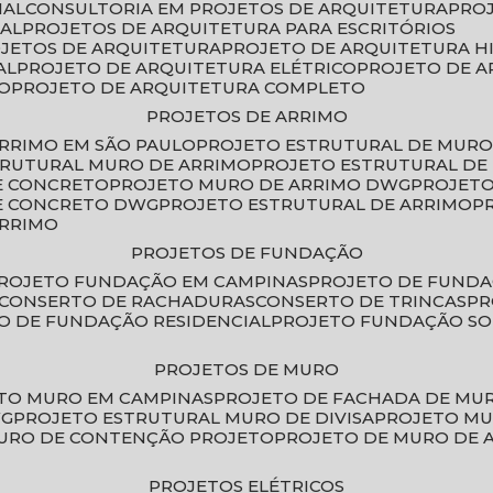
IAL
CONSULTORIA EM PROJETOS DE ARQUITETURA
PRO
IAL
PROJETOS DE ARQUITETURA PARA ESCRITÓRIOS
OJETOS DE ARQUITETURA
PROJETO DE ARQUITETURA H
AL
PROJETO DE ARQUITETURA ELÉTRICO
PROJETO DE 
VO
PROJETO DE ARQUITETURA COMPLETO
PROJETOS DE ARRIMO
ARRIMO EM SÃO PAULO
PROJETO ESTRUTURAL DE MURO
TRUTURAL MURO DE ARRIMO
PROJETO ESTRUTURAL D
E CONCRETO
PROJETO MURO DE ARRIMO DWG
PROJET
DE CONCRETO DWG
PROJETO ESTRUTURAL DE ARRIMO
ARRIMO
PROJETOS DE FUNDAÇÃO
PROJETO FUNDAÇÃO EM CAMPINAS
PROJETO DE FUND
CONSERTO DE RACHADURAS
CONSERTO DE TRINCAS
P
TO DE FUNDAÇÃO RESIDENCIAL
PROJETO FUNDAÇÃO S
PROJETOS DE MURO
ETO MURO EM CAMPINAS
PROJETO DE FACHADA DE MU
WG
PROJETO ESTRUTURAL MURO DE DIVISA
PROJETO M
MURO DE CONTENÇÃO PROJETO
PROJETO DE MURO DE 
PROJETOS ELÉTRICOS