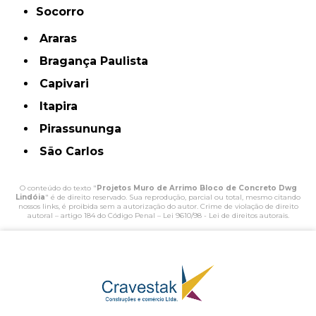
Socorro
Araras
Bragança Paulista
Capivari
Itapira
Pirassununga
São Carlos
O conteúdo do texto "
Projetos Muro de Arrimo Bloco de Concreto Dwg
Lindóia
" é de direito reservado. Sua reprodução, parcial ou total, mesmo citando
nossos links, é proibida sem a autorização do autor. Crime de violação de direito
autoral – artigo 184 do Código Penal –
Lei 9610/98 - Lei de direitos autorais
.